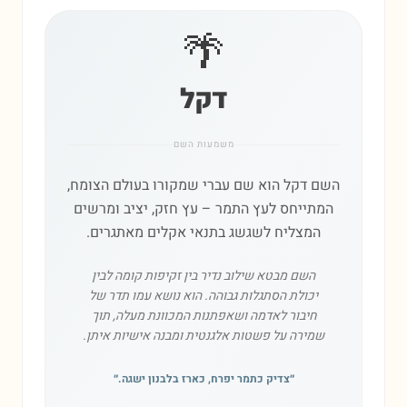
🌴
דקל
משמעות השם
השם דקל הוא שם עברי שמקורו בעולם הצומח,
המתייחס לעץ התמר – עץ חזק, יציב ומרשים
המצליח לשגשג בתנאי אקלים מאתגרים.
השם מבטא שילוב נדיר בין זקיפות קומה לבין
יכולת הסתגלות גבוהה. הוא נושא עמו תדר של
חיבור לאדמה ושאפתנות המכוונת מעלה, תוך
שמירה על פשטות אלגנטית ומבנה אישיות איתן.
״
צדיק כתמר יפרח, כארז בלבנון ישגה.
״