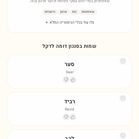
שאפתנים, בעלי חוש עסקי מפותח וכושר ארגון גבוה.
שאפתנות
כוח
ארגון
הישגיות
גלו עוד בכלי הגימטריה המלא ←
שמות בסגנון דומה ל
דקל
סער
Saar
רביד
Ravid
להב