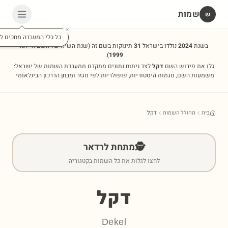
שמות
שׁ
כל כלי המעבדה מחכים לכ
בשנת
2024
נולדו בישראל
31
תינוקות בשם זה
(שנת השיא של השם הייתה
).
1999
גלו את פירוש השם
דקל
לצד ניתוח נתונים מתקדם ממעבדת השמות של ישראל:
משמעות השם, מגמות היסטוריות, פופולריות לפי מגזר ומבחן הדרכון הבינלאומי.
בית
מחולל השמות
דקל
🕵️
מתחת לרדאר
לחצו לגלות את כל השמות בקטגוריה
דקל
Dekel