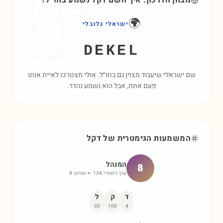
מבחן הדרכון: איך השם
דקל
נשמע בחו״ל?
🌍
ישראלי גלובלי
DEKEL
שם ישראלי שיעבוד מצוין גם בחו״ל. אולי תצטרכו לאיית אותו
פעם אחת, אבל הוא נשמע נהדר.
המשמעות הגימטרית של
דקל
המנהל
8
ערך גימטרי:
134
← שורש:
8
ד
ק
ל
30
100
4