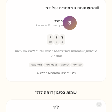
המשמעות הגימטרית של
דזי
היוצר
3
ערך גימטרי:
21
← שורש:
3
ד
ז
י
10
7
4
יצירתיים, אופטימיים ובעלי כריזמה טבעית. יודעים לבטא את עצמם
ולהשפיע.
יצירתיות
כריזמה
אופטימיות
ביטוי עצמי
גלו עוד בכלי הגימטריה המלא ←
שמות בסגנון דומה ל
דזי
ליז