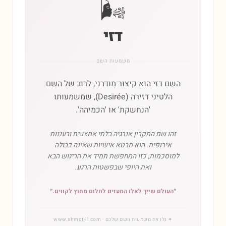
🌬️
דזי
משמעות השם
השם דזי הוא קיצור מודרני, לרוב של השם
הלטיני דזירה (Desirée), שמשמעותו
'הנחשקת' או 'הכמיהה'.
זהו שם המקרין אנרגיה בלתי אמצעית ורעננות
אירופית. הוא מבטא אישיות שאינה כבולה
למוסכמות, כזו המחפשת תמיד את הריגוש הבא
ואת היופי שבפשטות הרגע.
״
העולם שייך לאלו המעזים לחלום מחוץ לקווים.
״
✦
גלו את משמעות השם שלכם
· www.shmot-il.com