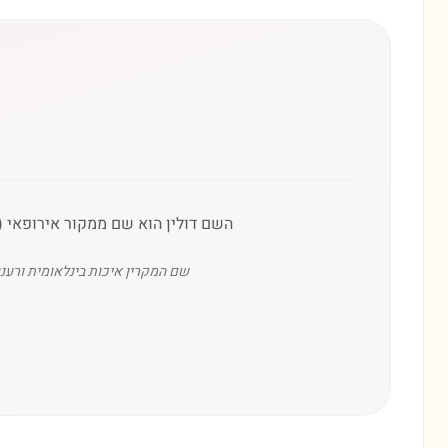
השם דולין הוא שם ממקור אירופאי (צרפתי/קלטית), המקושר לעיתי
שם המקרין איכות בינלאומית ורעננ