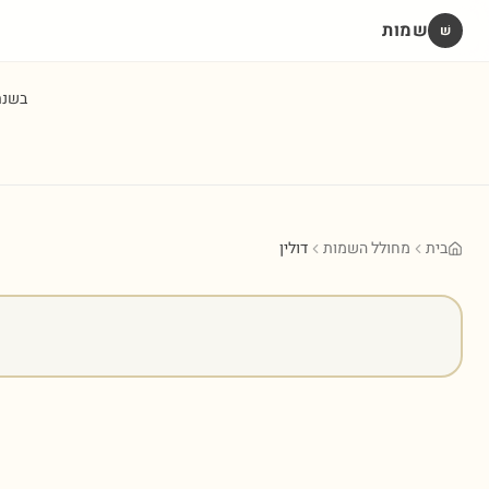
שמות
שׁ
בשנ
בית
מחולל השמות
דולין