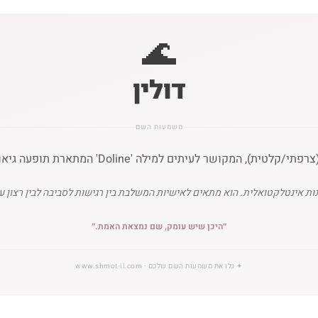
🌊
דולין
משמעות השם
ם למילה 'Doline' המתארת תופעה גיאולוגית של שקע בקרקע או עמק קטן.
ות אינטלקטואלית. הוא מתאים לאישיות המשלבת בין רגישות לסביבה לבין רצון עז
״
היכן שיש עומק, שם נמצאת האמת.
״
✦
גלו את משמעות השם שלכם
· www.shmot-il.com