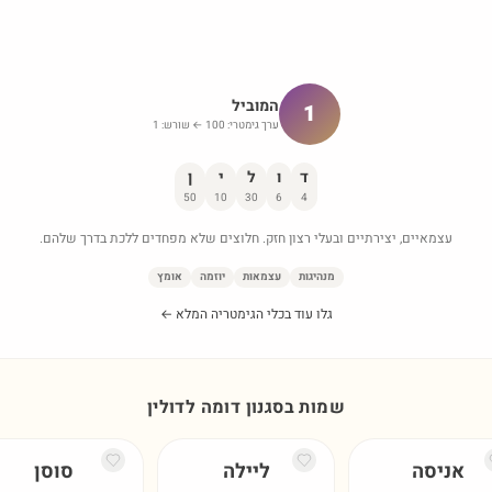
המוביל
1
ערך גימטרי:
100
← שורש:
1
ד
ו
ל
י
ן
50
10
30
6
4
עצמאיים, יצירתיים ובעלי רצון חזק. חלוצים שלא מפחדים ללכת בדרך שלהם.
מנהיגות
עצמאות
יוזמה
אומץ
גלו עוד בכלי הגימטריה המלא ←
שמות בסגנון דומה ל
דולין
אניסה
ליילה
סוסן