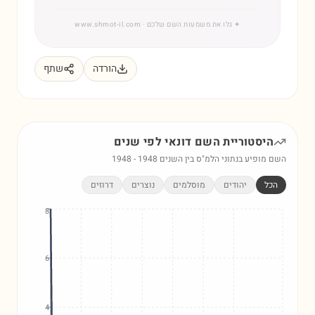
✦
גלו את משמעות השם שלכם
· www.shmot-il.com
הורדה
שתף
היסטוריית השם
דונאי
לפי שנים
השם מופיע בנתוני הלמ"ס בין השנים
1948
-
1948
הכל
יהודים
מוסלמים
נוצרים
דרוזים
8
6
4