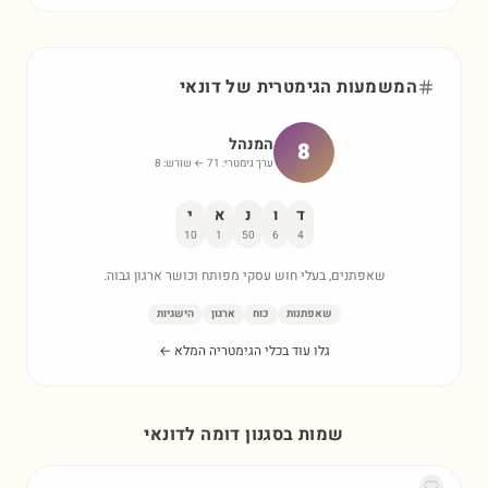
המשמעות הגימטרית של
דונאי
המנהל
8
ערך גימטרי:
71
← שורש:
8
ד
ו
נ
א
י
10
1
50
6
4
שאפתנים, בעלי חוש עסקי מפותח וכושר ארגון גבוה.
שאפתנות
כוח
ארגון
הישגיות
גלו עוד בכלי הגימטריה המלא ←
שמות בסגנון דומה ל
דונאי