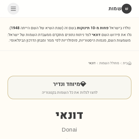
שמות
שׁ
נולדו בישראל
פחות מ-10 תינוקות
בשם זה
(שנת השיא של השם הייתה
1948
).
גלו את פירוש השם
דונאי
לצד ניתוח נתונים מתקדם ממעבדת השמות של ישראל:
משמעות השם, מגמות היסטוריות, פופולריות לפי מגזר ומבחן הדרכון הבינלאומי.
בית
מחולל השמות
דונאי
💎
מיוחד ונדיר
לחצו לגלות את כל השמות בקטגוריה
דונאי
Donai