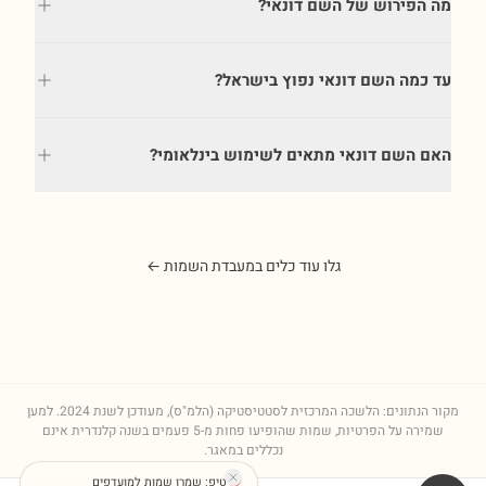
מה הפירוש של השם דונאי?
עד כמה השם דונאי נפוץ בישראל?
האם השם דונאי מתאים לשימוש בינלאומי?
גלו עוד כלים במעבדת השמות ←
מקור הנתונים: הלשכה המרכזית לסטטיסטיקה (הלמ"ס), מעודכן לשנת
2024
. למען
שמירה על הפרטיות, שמות שהופיעו פחות מ-5 פעמים בשנה קלנדרית אינם
נכללים במאגר.
טיפ: שמרו שמות למועדפים