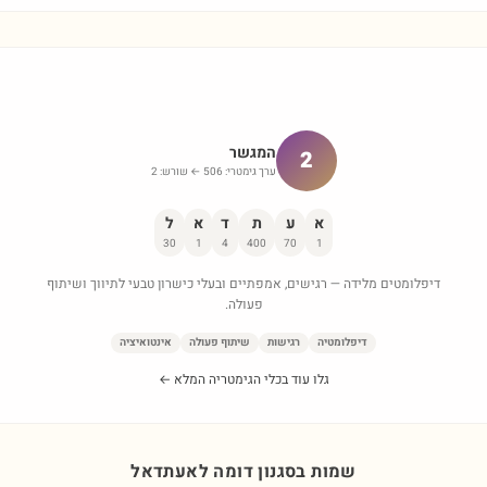
המגשר
2
ערך גימטרי:
506
← שורש:
2
א
ע
ת
ד
א
ל
30
1
4
400
70
1
דיפלומטים מלידה — רגישים, אמפתיים ובעלי כישרון טבעי לתיווך ושיתוף
פעולה.
דיפלומטיה
רגישות
שיתוף פעולה
אינטואיציה
גלו עוד בכלי הגימטריה המלא ←
שמות בסגנון דומה ל
אעתדאל