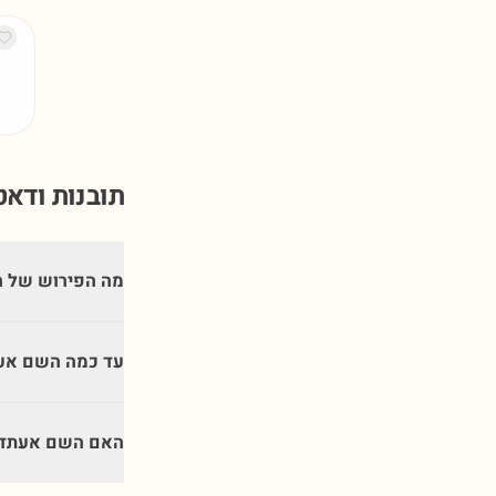
תובנות ודא
מה הפירוש של 
עד כמה השם אע
האם השם אעתדא