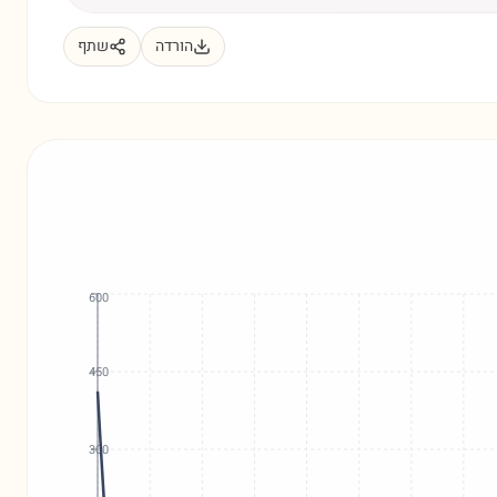
הורדה
שתף
600
450
300