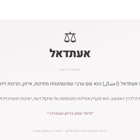
⚖️
אעתדאל
משמעות השם
עתדאל (اعتدال) הוא שם ערבי שמשמעותו מתינות, איזון, הגינות ויו
דת לדרך האמצע. הוא מקרין אצילות המבוססת על שיקול דעת, יציבות רגשית ויכו
״
היופי טמון בדיוק שבמרכז.
״
✦
גלו את משמעות השם שלכם
· www.shmot-il.com