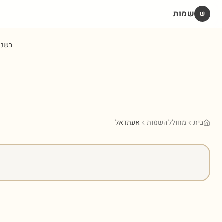
שמות
שׁ
בשנ
בית
מחולל השמות
אעתדאל