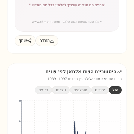
״
החיים הם מנגינה שצריך להלחין בכל יום מחדש.
״
✦
גלו את משמעות השם שלכם
· www.shmot-il.com
הורדה
שתף
היסטוריית השם
אלחאן
לפי שנים
השם מופיע בנתוני הלמ"ס בין השנים
1997
-
1989
הכל
יהודים
מוסלמים
נוצרים
דרוזים
8
6