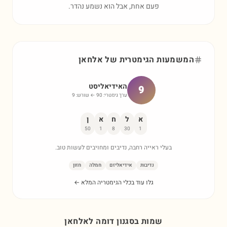
פעם אחת, אבל הוא נשמע נהדר.
המשמעות הגימטרית של
אלחאן
האידיאליסט
9
ערך גימטרי:
90
← שורש:
9
א
ל
ח
א
ן
50
1
8
30
1
בעלי ראייה רחבה, נדיבים ומחויבים לעשות טוב.
נדיבות
אידיאליזם
חמלה
חזון
גלו עוד בכלי הגימטריה המלא ←
שמות בסגנון דומה ל
אלחאן