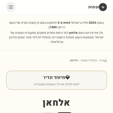
שמות
שׁ
בשנת
2024
נולדו בישראל
פחות מ-5
תינוקות בשם זה
(שנת השיא של השם
הייתה
1989
).
גלו את פירוש השם
אלחאן
לצד ניתוח נתונים מתקדם ממעבדת השמות של
ישראל: משמעות השם, מגמות היסטוריות, פופולריות לפי מגזר ומבחן הדרכון
הבינלאומי.
בית
מחולל השמות
אלחאן
💎
מיוחד ונדיר
לחצו לגלות את כל השמות בקטגוריה
אלחאן