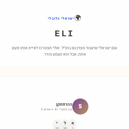
🌍
ישראלי גלובלי
ELI
שם ישראלי שיעבוד מצוין גם בחו״ל. אולי תצטרכו לאיית אותו פעם
אחת, אבל הוא נשמע נהדר.
ההרפתקן
5
ערך גימטרי:
41
← שורש:
5
א
ל
י
10
30
1