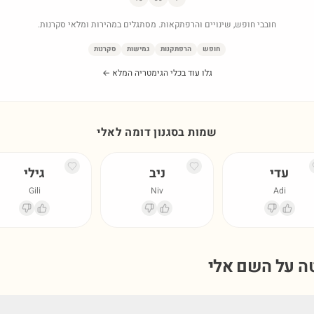
חובבי חופש, שינויים והרפתקאות. מסתגלים במהירות ומלאי סקרנות.
חופש
הרפתקנות
גמישות
סקרנות
גלו עוד בכלי הגימטריה המלא ←
שמות בסגנון דומה ל
אלי
עדי
ניב
גילי
Gili
Niv
Adi
טה על השם
אלי