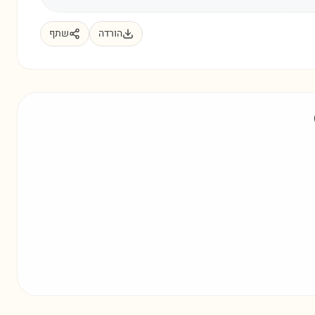
הורדה
שתף