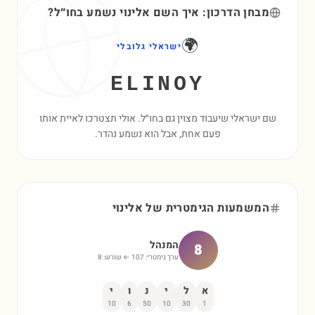
מבחן הדרכון: איך השם
אלינוי
נשמע בחו״ל?
🌍
ישראלי גלובלי
ELINOY
שם ישראלי שיעבוד מצוין גם בחו״ל. אולי תצטרכו לאיית אותו
פעם אחת, אבל הוא נשמע נהדר.
המשמעות הגימטרית של
אלינוי
המנהל
8
ערך גימטרי:
107
← שורש:
8
א
ל
י
נ
ו
י
10
6
50
10
30
1