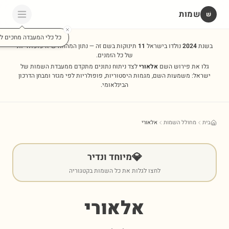
שמות
שׁ
כל כלי המעבדה מחכים לכ
בשנת
2024
נולדו בישראל
11
תינוקות בשם זה — נתון המהווה שיא פופולריות
של כל הזמנים.
גלו את פירוש השם
אלאורי
לצד ניתוח נתונים מתקדם ממעבדת השמות של
ישראל: משמעות השם, מגמות היסטוריות, פופולריות לפי מגזר ומבחן הדרכון
הבינלאומי.
בית
מחולל השמות
אלאורי
💎
מיוחד ונדיר
לחצו לגלות את כל השמות בקטגוריה
אלאורי