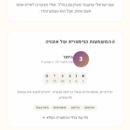
שם ישראלי שיעבוד מצוין גם בחו״ל. אולי תצטרכו לאיית אותו
פעם אחת, אבל הוא נשמע נהדר.
המשמעות הגימטרית של
אוגניה
היוצר
3
ערך גימטרי:
75
← שורש:
3
א
ו
ג
נ
י
ה
5
10
50
3
6
1
יצירתיים, אופטימיים ובעלי כריזמה טבעית. יודעים לבטא את עצמם
ולהשפיע.
יצירתיות
כריזמה
אופטימיות
ביטוי עצמי
גלו עוד בכלי הגימטריה המלא ←