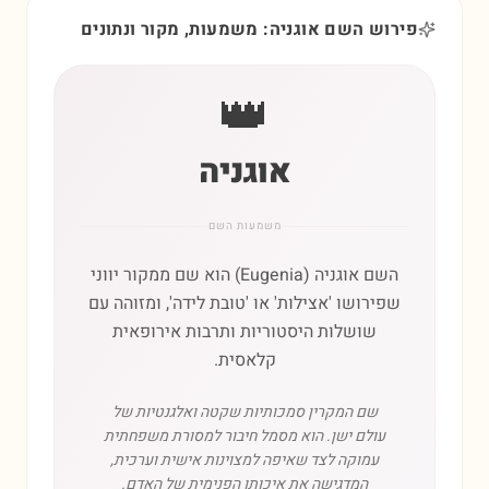
פירוש השם אוגניה: משמעות, מקור ונתונים
👑
אוגניה
משמעות השם
השם אוגניה (Eugenia) הוא שם ממקור יווני
שפירושו 'אצילות' או 'טובת לידה', ומזוהה עם
שושלות היסטוריות ותרבות אירופאית
קלאסית.
שם המקרין סמכותיות שקטה ואלגנטיות של
עולם ישן. הוא מסמל חיבור למסורת משפחתית
עמוקה לצד שאיפה למצוינות אישית וערכית,
המדגישה את איכותו הפנימית של האדם.