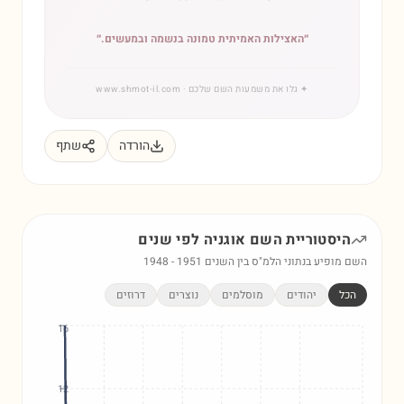
״
האצילות האמיתית טמונה בנשמה ובמעשים.
״
✦
גלו את משמעות השם שלכם
· www.shmot-il.com
הורדה
שתף
היסטוריית השם
אוגניה
לפי שנים
השם מופיע בנתוני הלמ"ס בין השנים
1951
-
1948
הכל
יהודים
מוסלמים
נוצרים
דרוזים
16
12