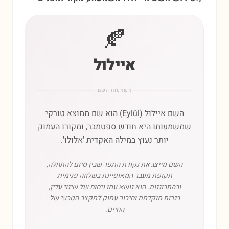
🍂
איילול
משמעות השם
השם איילול (Eylül) הוא שם ממוצא טורקי
שמשמעותו היא חודש ספטמבר, ומקורו העמוק
יותר נעוץ במילה האקדית 'אלולו'.
השם מייצג את נקודת התפר שבין סיום להתחלה,
תקופת מעבר המאופיינת בשלווה פנימית
ובהתבוננות. הוא נושא עמו ניחוח של שינוי עדין,
בגרות מוקדמת וחיבור עמוק למקצב הטבעי של
החיים.