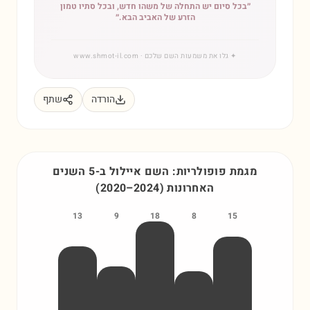
״
בכל סיום יש התחלה של משהו חדש, ובכל סתיו טמון
הזרע של האביב הבא.
״
✦
גלו את משמעות השם שלכם
· www.shmot-il.com
הורדה
שתף
מגמת פופולריות: השם
איילול
ב-5 השנים
האחרונות
)
2024
–
2020
(
13
9
18
8
15