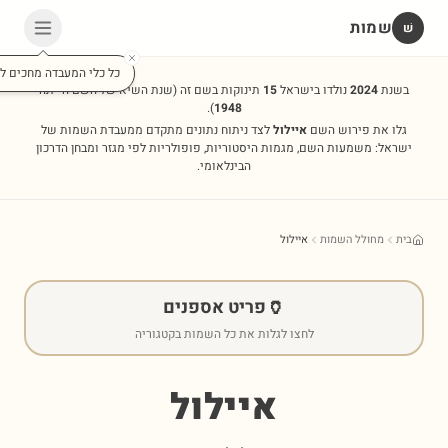
שמות
שׁ
כל כלי המעבדה מחכים לכ
בשנת
2024
נולדו בישראל
15
תינוקות בשם זה
(שנת השיא של השם הייתה
).
1948
גלו את פירוש השם
איילול
לצד ניתוח נתונים מתקדם ממעבדת השמות של
ישראל: משמעות השם, מגמות היסטוריות, פופולריות לפי מגזר ומבחן הדרכון
הבינלאומי.
בית
מחולל השמות
איילול
🏺
פריט אספנים
לחצו לגלות את כל השמות בקטגוריה
איילול