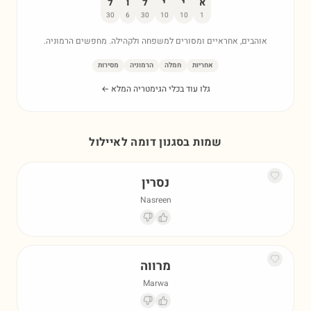
א
י
י
ל
ו
ל
30
6
30
10
10
1
אוהבים, אחראיים ומסורים למשפחה ולקהילה. מחפשים הרמוניה.
אחריות
חמלה
הרמוניה
מסירות
גלו עוד בכלי הגימטריה המלא ←
שמות בסגנון דומה ל
איילול
נסרין
Nasreen
מרווה
Marwa