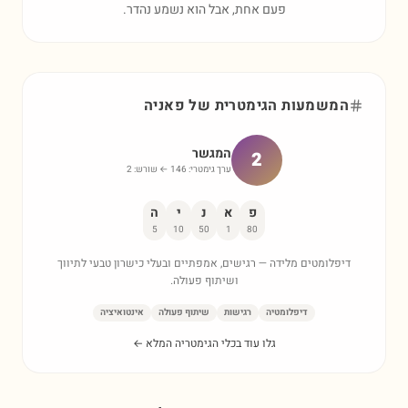
פעם אחת, אבל הוא נשמע נהדר.
המשמעות הגימטרית של
פאניה
המגשר
2
ערך גימטרי:
146
← שורש:
2
פ
א
נ
י
ה
5
10
50
1
80
דיפלומטים מלידה — רגישים, אמפתיים ובעלי כישרון טבעי לתיווך
ושיתוף פעולה.
דיפלומטיה
רגישות
שיתוף פעולה
אינטואיציה
גלו עוד בכלי הגימטריה המלא ←