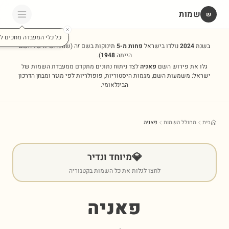
שמות
שׁ
כל כלי המעבדה מחכים לכ
בשנת
2024
נולדו בישראל
פחות מ-5
תינוקות בשם זה
(שנת השיא של השם
הייתה
1948
).
גלו את פירוש השם
פאניה
לצד ניתוח נתונים מתקדם ממעבדת השמות של
ישראל: משמעות השם, מגמות היסטוריות, פופולריות לפי מגזר ומבחן הדרכון
הבינלאומי.
בית
מחולל השמות
פאניה
💎
מיוחד ונדיר
לחצו לגלות את כל השמות בקטגוריה
פאניה