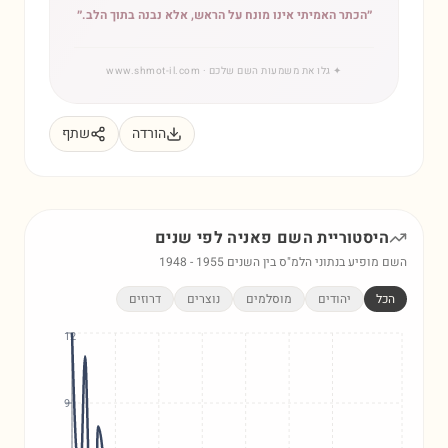
״
הכתר האמיתי אינו מונח על הראש, אלא נבנה בתוך הלב.
״
✦
גלו את משמעות השם שלכם
· www.shmot-il.com
הורדה
שתף
היסטוריית השם
פאניה
לפי שנים
השם מופיע בנתוני הלמ"ס בין השנים
1955
-
1948
הכל
יהודים
מוסלמים
נוצרים
דרוזים
12
9