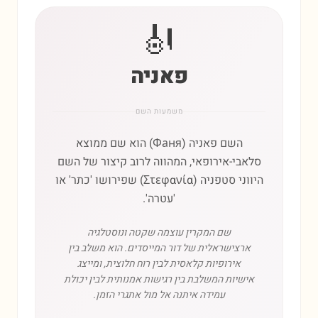
🎻
פאניה
משמעות השם
השם פאניה (Фаня) הוא שם ממוצא
סלאבי-אירופאי, המהווה לרוב קיצור של השם
היווני סטפניה (Στεφανία) שפירושו 'כתר' או
'עטרה'.
שם המקרין עוצמה שקטה ונוסטלגיה
ארצישראלית של דור המייסדים. הוא משלב בין
אירופיות קלאסית לבין רוח חלוצית, ומייצג
אישיות המשלבת בין רגישות אמנותית לבין יכולת
עמידה איתנה אל מול אתגרי הזמן.