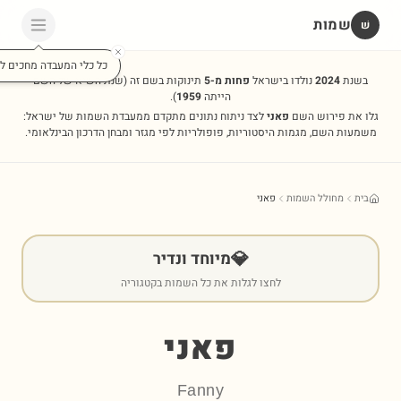
שמות
שׁ
כל כלי המעבדה מחכים לכ
בשנת
2024
נולדו בישראל
פחות מ-5
תינוקות בשם זה
(שנת השיא של השם
הייתה
1959
).
גלו את פירוש השם
פאני
לצד ניתוח נתונים מתקדם ממעבדת השמות של ישראל:
משמעות השם, מגמות היסטוריות, פופולריות לפי מגזר ומבחן הדרכון הבינלאומי.
בית
מחולל השמות
פאני
💎
מיוחד ונדיר
לחצו לגלות את כל השמות בקטגוריה
פאני
Fanny