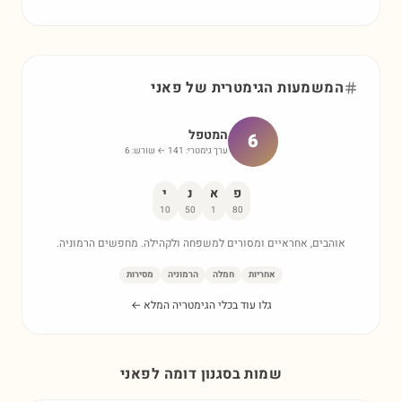
המשמעות הגימטרית של
פאני
המטפל
6
ערך גימטרי:
141
← שורש:
6
פ
א
נ
י
10
50
1
80
אוהבים, אחראיים ומסורים למשפחה ולקהילה. מחפשים הרמוניה.
אחריות
חמלה
הרמוניה
מסירות
גלו עוד בכלי הגימטריה המלא ←
שמות בסגנון דומה ל
פאני