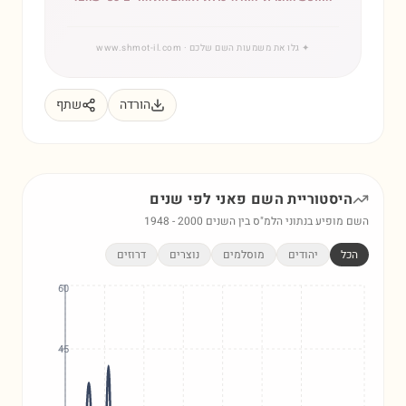
✦
גלו את משמעות השם שלכם
· www.shmot-il.com
הורדה
שתף
היסטוריית השם
פאני
לפי שנים
השם מופיע בנתוני הלמ"ס בין השנים
2000
-
1948
הכל
יהודים
מוסלמים
נוצרים
דרוזים
60
45