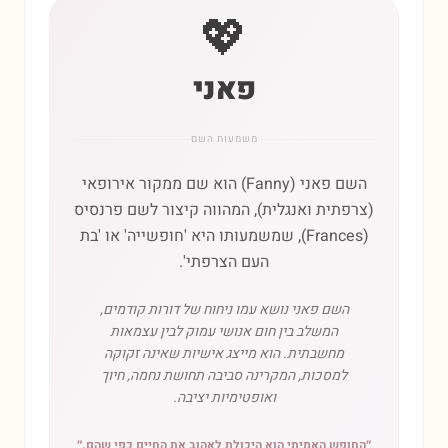
💖
פאני
משמעות השם
השם פאני (Fanny) הוא שם ממקור אירופאי
(צרפתית ואנגלית), המהווה קיצור לשם פרנסיס
(Frances), שמשמעותו היא 'חופשייה' או 'בת
העם הצרפתי'.
השם פאני נושא עמו ניחוח של דורות קודמים,
המשלב בין חום אנושי עמוק לבין עצמאות
מחשבתית. הוא מייצג אישיות שאינה זקוקה
למסכות, המקרינה סביבה תחושת נחמה, חיוך
ואופטימיות יציבה.
״
החופש האמיתי הוא היכולת לאהוב את החיים כפי שהם.
״