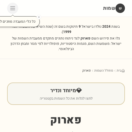
שמות
שׁ
כל כלי המעבדה מחכים לכ
בשנת
2024
נולדו בישראל
9
תינוקות בשם זה
(שנת השיא של השם הייתה
).
1999
גלו את פירוש השם
פארוק
לצד ניתוח נתונים מתקדם ממעבדת השמות של
ישראל: משמעות השם, מגמות היסטוריות, פופולריות לפי מגזר ומבחן הדרכון
הבינלאומי.
בית
מחולל השמות
פארוק
💎
מיוחד ונדיר
לחצו לגלות את כל השמות בקטגוריה
פארוק