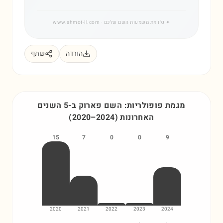
✦
גלו את משמעות השם שלכם
· www.shmot-il.com
הורדה
שתף
מגמת פופולריות: השם
פארוק
ב-5 השנים
האחרונות
)
2024
–
2020
(
15
7
0
0
9
2020
2021
2022
2023
2024