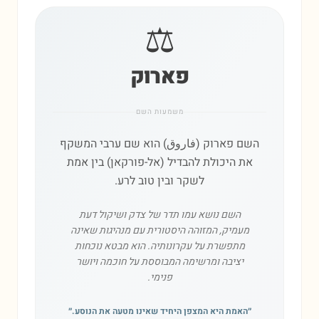
⚖️
פארוק
משמעות השם
השם פארוק (فاروق) הוא שם ערבי המשקף
את היכולת להבדיל (אל-פורקאן) בין אמת
לשקר ובין טוב לרע.
השם נושא עמו תדר של צדק ושיקול דעת
מעמיק, המזוהה היסטורית עם מנהיגות שאינה
מתפשרת על עקרונותיה. הוא מבטא נוכחות
יציבה ומרשימה המבוססת על חוכמה ויושר
פנימי.
״
האמת היא המצפן היחיד שאינו מטעה את הנוסע.
״