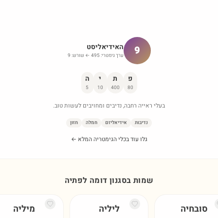
האידיאליסט
9
ערך גימטרי:
495
← שורש:
9
פ
ת
י
ה
5
10
400
80
בעלי ראייה רחבה, נדיבים ומחויבים לעשות טוב.
נדיבות
אידיאליזם
חמלה
חזון
גלו עוד בכלי הגימטריה המלא ←
שמות בסגנון דומה ל
פתיה
סובחיה
ליליה
מיליה