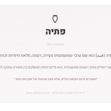
🏺
פתיה
משמעות השם
ה (فتية) הוא שם ערבי שמשמעותו צעירה, רעננה, מלאת חיוניות וכוח נ
 החיים מתוך רעננות מחשבתית. הוא מייצג דמות המשלבת בין מסורת עמוקה לבי
״
הנעורים אינם תקופה בחיים, אלא מצב תודעתי של סקרנות וכוח.
״
✦
גלו את משמעות השם שלכם
· www.shmot-il.com