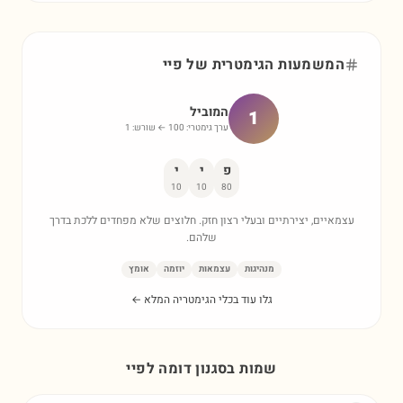
המשמעות הגימטרית של
פיי
המוביל
1
ערך גימטרי:
100
← שורש:
1
פ
י
י
10
10
80
עצמאיים, יצירתיים ובעלי רצון חזק. חלוצים שלא מפחדים ללכת בדרך
שלהם.
מנהיגות
עצמאות
יוזמה
אומץ
גלו עוד בכלי הגימטריה המלא ←
שמות בסגנון דומה ל
פיי