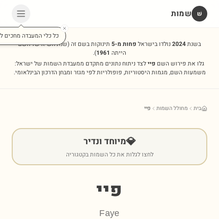
שמות
שׁ
בשנת
2024
נולדו בישראל
פחות מ-5
תינוקות בשם זה
(שנת השיא של השם
הייתה
1961
).
גלו את פירוש השם
פיי
לצד ניתוח נתונים מתקדם ממעבדת השמות של ישראל:
משמעות השם, מגמות היסטוריות, פופולריות לפי מגזר ומבחן הדרכון הבינלאומי.
בית
מחולל השמות
פיי
💎
מיוחד ונדיר
לחצו לגלות את כל השמות בקטגוריה
פיי
Faye