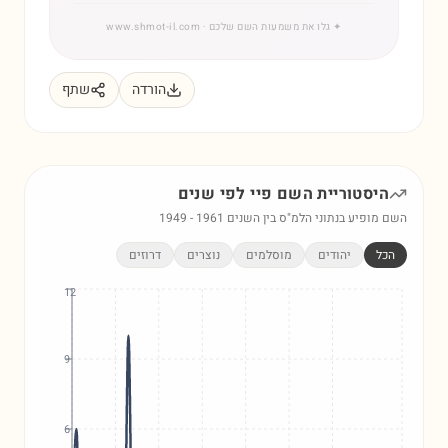
✦
גלו את משמעות השם שלכם
· www.shmot-il.com
הורדה
שתף
היסטוריית השם
פיי
לפי שנים
השם מופיע בנתוני הלמ"ס בין השנים
1961
-
1949
הכל
יהודים
מוסלמים
נוצרים
דרוזים
12
9
6