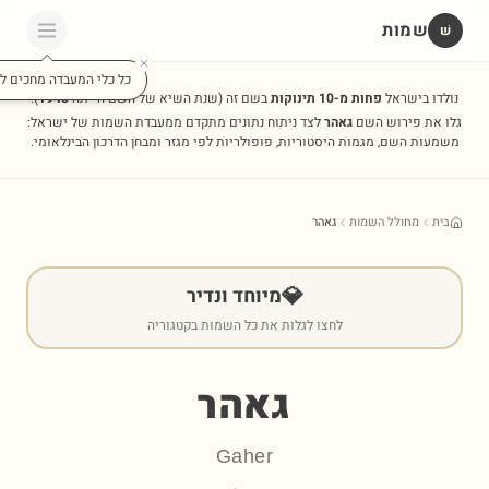
שמות
שׁ
כל כלי המעבדה מחכים לכ
נולדו בישראל
פחות מ-10 תינוקות
בשם זה
(שנת השיא של השם הייתה
1948
).
גלו את פירוש השם
גאהר
לצד ניתוח נתונים מתקדם ממעבדת השמות של ישראל:
משמעות השם, מגמות היסטוריות, פופולריות לפי מגזר ומבחן הדרכון הבינלאומי.
בית
מחולל השמות
גאהר
💎
מיוחד ונדיר
לחצו לגלות את כל השמות בקטגוריה
גאהר
Gaher