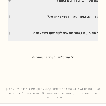
מה הפירוש של השם גאהר?
עד כמה השם גאהר נפוץ בישראל?
האם השם גאהר מתאים לשימוש בינלאומי?
גלו עוד כלים במעבדת השמות ←
מקור הנתונים: הלשכה המרכזית לסטטיסטיקה (הלמ"ס), מעודכן לשנת
2024
. למען
שמירה על הפרטיות, שמות שהופיעו פחות מ-5 פעמים בשנה קלנדרית אינם
נכללים במאגר.