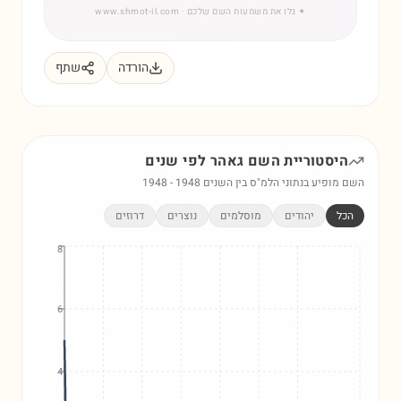
✦
גלו את משמעות השם שלכם
· www.shmot-il.com
הורדה
שתף
היסטוריית השם
גאהר
לפי שנים
השם מופיע בנתוני הלמ"ס בין השנים
1948
-
1948
הכל
יהודים
מוסלמים
נוצרים
דרוזים
8
6
4