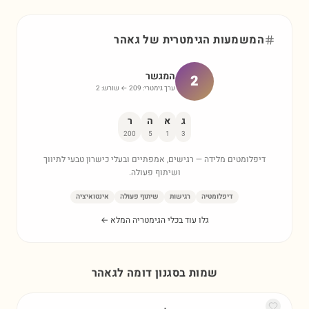
המשמעות הגימטרית של
גאהר
המגשר
2
ערך גימטרי:
209
← שורש:
2
ג
א
ה
ר
200
5
1
3
דיפלומטים מלידה — רגישים, אמפתיים ובעלי כישרון טבעי לתיווך
ושיתוף פעולה.
דיפלומטיה
רגישות
שיתוף פעולה
אינטואיציה
גלו עוד בכלי הגימטריה המלא ←
שמות בסגנון דומה ל
גאהר