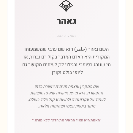
💎
גאהר
משמעות השם
השם גאהר (جاهر) הוא שם ערבי שמשמעותו
המקורית היא האדם המדבר בקול רם וברור, או
מי שנוהג בפומבי ובגילוי לב; לעיתים מקושר גם
ליופי בולט וקורן.
שם המקרין עוצמה פנימית ויושרה בלתי
מתפשרת. הוא מייצג אישיות שאינה חוששת
לעמוד על עקרונותיה ולהשמיע קול צלול בעולם,
מתוך ביטחון עצמי ושקיפות מלאה.
״
האמת היא האור המאיר את הדרך ללא מורא.
״