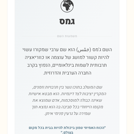
🌍
גמס
משמעות השם
השם ג'מס (جَمْس) הוא שם ערבי שמקורו עשוי
להיות קשור למושג של עוצמה או כווריאציה
תרבותית לשמות בינלאומיים, הנפוץ בקרב
החברה הערבית והדרוזית.
שם המשלב בתוכו גשר בין תרבויות וזמנים,
המקרין יציבות לצד דינמיות. הוא מבטא אישיות
שאינה כבולה למוסכמות, אדם שמוצא את
מקומו הייחודי בכל סביבה בה הוא נמצא תוך
שמירה על גרעין פנימי איתן.
״
הכוח האמיתי טמון ביכולת להיות בבית בכל מקום
בעולם.
״