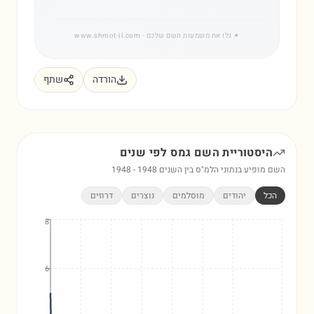
✦
גלו את משמעות השם שלכם
· www.shmot-il.com
הורדה
שתף
היסטוריית השם
גמס
לפי שנים
השם מופיע בנתוני הלמ"ס בין השנים
1948
-
1948
הכל
יהודים
מוסלמים
נוצרים
דרוזים
8
6