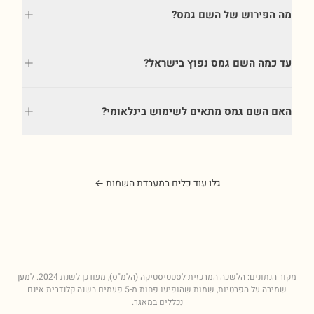
מה הפירוש של השם גמס?
עד כמה השם גמס נפוץ בישראל?
האם השם גמס מתאים לשימוש בינלאומי?
גלו עוד כלים במעבדת השמות ←
מקור הנתונים: הלשכה המרכזית לסטטיסטיקה (הלמ"ס), מעודכן לשנת
2024
. למען
שמירה על הפרטיות, שמות שהופיעו פחות מ-5 פעמים בשנה קלנדרית אינם
נכללים במאגר.