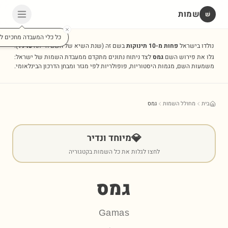
שמות
שׁ
כל כלי המעבדה מחכים לכ
נולדו בישראל
פחות מ-10 תינוקות
בשם זה
(שנת השיא של השם הייתה
1948
).
גלו את פירוש השם
גמס
לצד ניתוח נתונים מתקדם ממעבדת השמות של ישראל:
משמעות השם, מגמות היסטוריות, פופולריות לפי מגזר ומבחן הדרכון הבינלאומי.
בית
מחולל השמות
גמס
💎
מיוחד ונדיר
לחצו לגלות את כל השמות בקטגוריה
גמס
Gamas