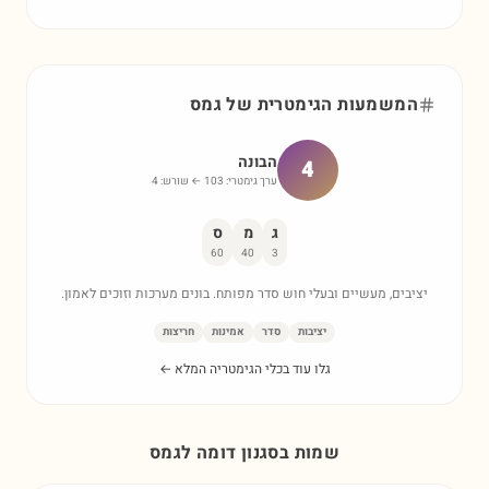
המשמעות הגימטרית של
גמס
הבונה
4
ערך גימטרי:
103
← שורש:
4
ג
מ
ס
60
40
3
יציבים, מעשיים ובעלי חוש סדר מפותח. בונים מערכות וזוכים לאמון.
יציבות
סדר
אמינות
חריצות
גלו עוד בכלי הגימטריה המלא ←
שמות בסגנון דומה ל
גמס