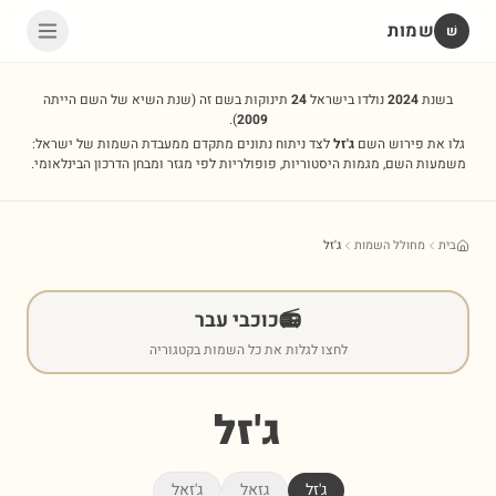
שמות
שׁ
בשנת
2024
נולדו בישראל
24
תינוקות בשם זה
(שנת השיא של השם הייתה
).
2009
גלו את פירוש השם
ג'זל
לצד ניתוח נתונים מתקדם ממעבדת השמות של ישראל:
משמעות השם, מגמות היסטוריות, פופולריות לפי מגזר ומבחן הדרכון הבינלאומי.
בית
מחולל השמות
ג'זל
📻
כוכבי עבר
לחצו לגלות את כל השמות בקטגוריה
ג'זל
ג'זל
גזאל
ג'זאל