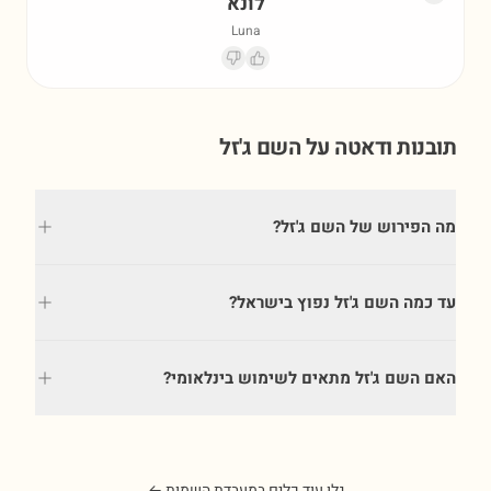
לונא
Luna
תובנות ודאטה על השם
ג'זל
מה הפירוש של השם ג'זל?
עד כמה השם ג'זל נפוץ בישראל?
האם השם ג'זל מתאים לשימוש בינלאומי?
גלו עוד כלים במעבדת השמות ←