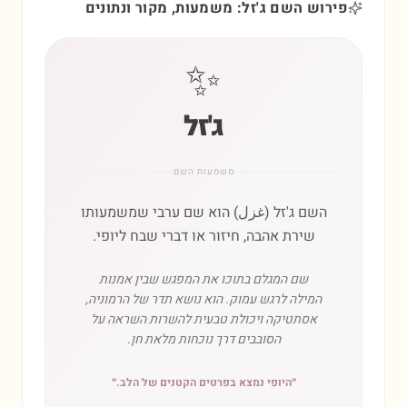
פירוש השם ג'זל: משמעות, מקור ונתונים
✨
ג'זל
משמעות השם
השם ג'זל (غزل) הוא שם ערבי שמשמעותו
שירת אהבה, חיזור או דברי שבח ליופי.
שם המגלם בתוכו את המפגש שבין אמנות
המילה לרגש עמוק. הוא נושא תדר של הרמוניה,
אסתטיקה ויכולת טבעית להשרות השראה על
הסובבים דרך נוכחות מלאת חן.
״
היופי נמצא בפרטים הקטנים של הלב.
״