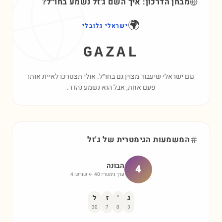
מבחן הדרכון: איך השם
ג'זל
נשמע בחו״ל?
🌍
ישראלי גלובלי
GAZAL
שם ישראלי שיעבוד מצוין גם בחו״ל. אולי תצטרכו לאיית אותו
פעם אחת, אבל הוא נשמע נהדר.
המשמעות הגימטרית של
ג'זל
הבונה
4
ערך גימטרי:
40
← שורש:
4
ג
'
ז
ל
30
7
0
3