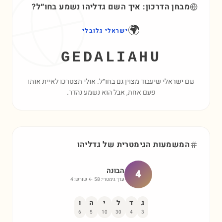
מבחן הדרכון: איך השם
גדליהו
נשמע בחו״ל?
🌍
ישראלי גלובלי
GEDALIAHU
שם ישראלי שיעבוד מצוין גם בחו״ל. אולי תצטרכו לאיית אותו
פעם אחת, אבל הוא נשמע נהדר.
המשמעות הגימטרית של
גדליהו
הבונה
4
ערך גימטרי:
58
← שורש:
4
ג
ד
ל
י
ה
ו
6
5
10
30
4
3