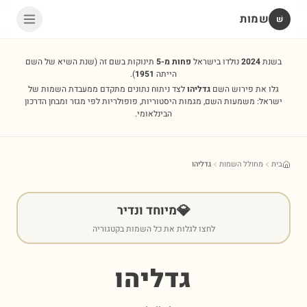
שמות
שׁ
בשנת
2024
נולדו בישראל
פחות מ-5
תינוקות בשם זה
(שנת השיא של השם
הייתה
1951
).
גלו את פירוש השם
גדליהו
לצד ניתוח נתונים מתקדם ממעבדת השמות של
ישראל: משמעות השם, מגמות היסטוריות, פופולריות לפי מגזר ומבחן הדרכון
הבינלאומי.
בית
מחולל השמות
גדליהו
💎
מיוחד ונדיר
לחצו לגלות את כל השמות בקטגוריה
גדליהו