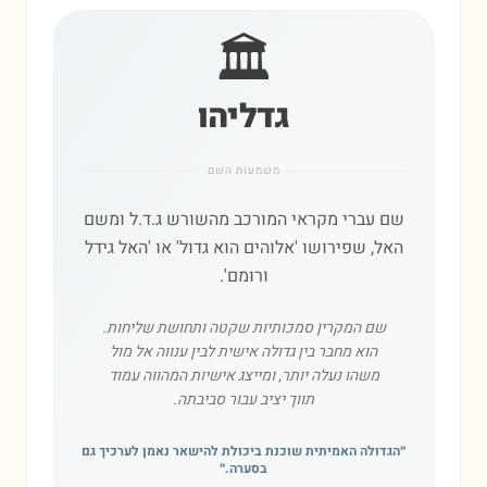
🏛️
גדליהו
משמעות השם
שם עברי מקראי המורכב מהשורש ג.ד.ל ומשם
האל, שפירושו 'אלוהים הוא גדול' או 'האל גידל
ורומם'.
שם המקרין סמכותיות שקטה ותחושת שליחות.
הוא מחבר בין גדולה אישית לבין ענווה אל מול
משהו נעלה יותר, ומייצג אישיות המהווה עמוד
תווך יציב עבור סביבתה.
״
הגדולה האמיתית שוכנת ביכולת להישאר נאמן לערכיך גם
בסערה.
״