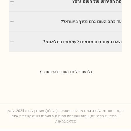
מה הפירוש של השם גרם?
עד כמה השם גרם נפוץ בישראל?
האם השם גרם מתאים לשימוש בינלאומי?
גלו עוד כלים במעבדת השמות ←
מקור הנתונים: הלשכה המרכזית לסטטיסטיקה (הלמ"ס), מעודכן לשנת
2024
. למען
שמירה על הפרטיות, שמות שהופיעו פחות מ-5 פעמים בשנה קלנדרית אינם
נכללים במאגר.