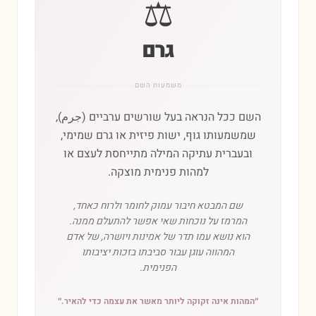
⚖️
גרם
משמעות השם
השם ככל הנראה בעל שורשים ערביים (جرم),
שמשמעותו גוף, ישות פיזית או גרם שמימי,
ובעברית עתיקה המילה מתייחסת לעצם או
למהות פנימית מוצקה.
שם המבטא חיבור עמוק לחומר ולרוח כאחד,
המרמז על נוכחות שאי אפשר להתעלם ממנה.
הוא נושא עמו תדר של אמינות ויושרה, של אדם
המהווה עוגן עבור סביבתו בזכות יציבותו
הפנימית.
״
המהות אינה זקוקה ליותר מאשר את עצמה כדי להאיר.
״