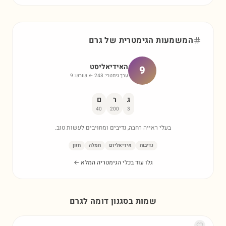
המשמעות הגימטרית של
גרם
האידיאליסט
9
ערך גימטרי:
243
← שורש:
9
ג
ר
ם
40
200
3
בעלי ראייה רחבה, נדיבים ומחויבים לעשות טוב.
נדיבות
אידיאליזם
חמלה
חזון
גלו עוד בכלי הגימטריה המלא ←
שמות בסגנון דומה ל
גרם