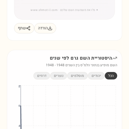
✦
גלו את משמעות השם שלכם
· www.shmot-il.com
הורדה
שתף
היסטוריית השם
גרם
לפי שנים
השם מופיע בנתוני הלמ"ס בין השנים
1948
-
1948
הכל
יהודים
מוסלמים
נוצרים
דרוזים
8
6
4