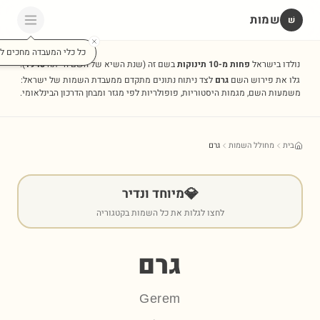
שמות
שׁ
כל כלי המעבדה מחכים לכ
נולדו בישראל
פחות מ-10 תינוקות
בשם זה
(שנת השיא של השם הייתה
1948
).
גלו את פירוש השם
גרם
לצד ניתוח נתונים מתקדם ממעבדת השמות של ישראל:
משמעות השם, מגמות היסטוריות, פופולריות לפי מגזר ומבחן הדרכון הבינלאומי.
בית
מחולל השמות
גרם
💎
מיוחד ונדיר
לחצו לגלות את כל השמות בקטגוריה
גרם
Gerem