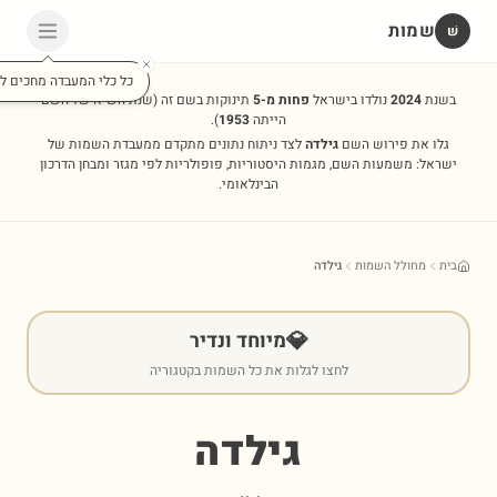
שמות
שׁ
כל כלי המעבדה מחכים לכ
בשנת
2024
נולדו בישראל
פחות מ-5
תינוקות בשם זה
(שנת השיא של השם
הייתה
1953
).
גלו את פירוש השם
גילדה
לצד ניתוח נתונים מתקדם ממעבדת השמות של
ישראל: משמעות השם, מגמות היסטוריות, פופולריות לפי מגזר ומבחן הדרכון
הבינלאומי.
בית
מחולל השמות
גילדה
💎
מיוחד ונדיר
לחצו לגלות את כל השמות בקטגוריה
גילדה