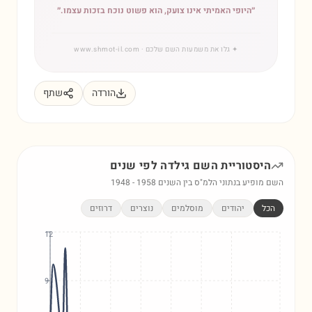
״
היופי האמיתי אינו צועק, הוא פשוט נוכח בזכות עצמו.
״
✦
גלו את משמעות השם שלכם
· www.shmot-il.com
הורדה
שתף
היסטוריית השם
גילדה
לפי שנים
השם מופיע בנתוני הלמ"ס בין השנים
1958
-
1948
הכל
יהודים
מוסלמים
נוצרים
דרוזים
12
9