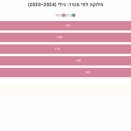
חלוקה לפי מגדר:
גילי
)
2024
–
2020
(
בנים
בנות
120
108
116
128
143