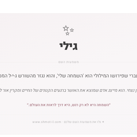
✨
גילי
משמעות השם
רי שפירושו המילולי הוא 'השמחה שלי', והוא נגזר מהשורש ג-י-ל המסמ
נצחי. הוא מייצג אדם שמוצא את האושר ברגעים הקטנים של החיים ומקרין אור ל
״
השמחה היא לא רק רגש, היא דרך לראות את העולם.
״
✦
גלו את משמעות השם שלכם
· www.shmot-il.com