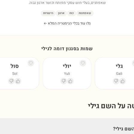
שאפתנים, בעלי חוש עסקי מפותח וכושר ארגון גבוה.
שאפתנות
כוח
ארגון
הישגיות
גלו עוד בכלי הגימטריה המלא ←
שמות בסגנון דומה ל
גילי
גלי
יולי
סול
Sol
Yuli
Gali
טה על השם
גילי
שם גילי?