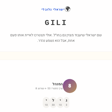
🌍
ישראלי גלובלי
GILI
שם ישראלי שיעבוד מצוין גם בחו״ל. אולי תצטרכו לאיית אותו פעם
אחת, אבל הוא נשמע נהדר.
המנהל
8
ערך גימטרי:
53
← שורש:
8
ג
י
ל
י
10
30
10
3