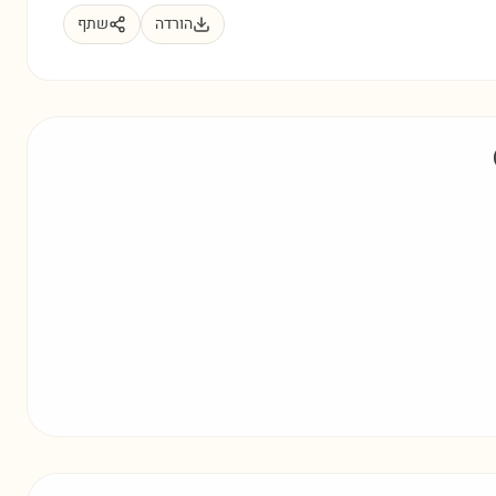
הורדה
שתף