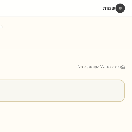
שמות
שׁ
ב
בית
מחולל השמות
גילי