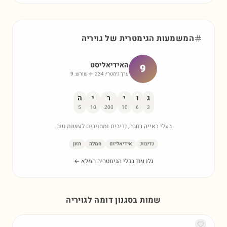
המשמעות הגימטרית של
גויריה
האידיאליסט
9
ערך גימטרי:
234
← שורש:
9
ג
ו
י
ר
י
ה
5
10
200
10
6
3
בעלי ראייה רחבה, נדיבים ומחויבים לעשות טוב.
נדיבות
אידיאליזם
חמלה
חזון
גלו עוד בכלי הגימטריה המלא ←
שמות בסגנון דומה ל
גויריה