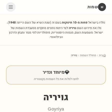
שמות
שׁ
נולדו בישראל
פחות מ-10 תינוקות
בשם זה
(שנת השיא של השם הייתה
1948
).
גלו את פירוש השם
גויריה
לצד ניתוח נתונים מתקדם ממעבדת השמות של
ישראל: משמעות השם, מגמות היסטוריות, פופולריות לפי מגזר ומבחן הדרכון
הבינלאומי.
בית
מחולל השמות
גויריה
💎
מיוחד ונדיר
לחצו לגלות את כל השמות בקטגוריה
גויריה
Goyriya