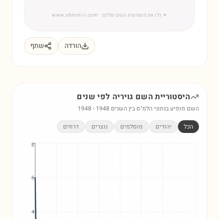
✦
גלו את משמעות השם שלכם
· www.shmot-il.com
הורדה
שתף
היסטוריית השם
גויריה
לפי שנים
השם מופיע בנתוני הלמ"ס בין השנים
1948
-
1948
הכל
יהודים
מוסלמים
נוצרים
דרוזים
8
6
4