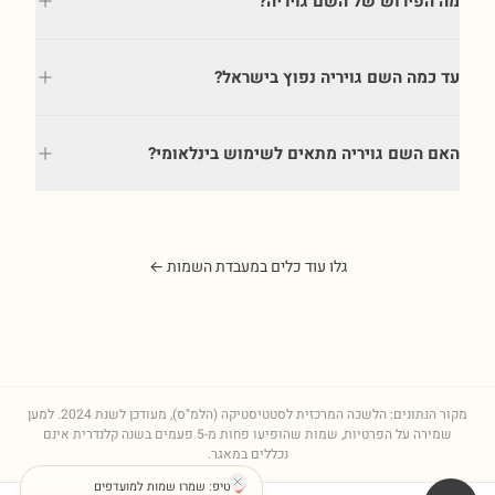
מה הפירוש של השם גויריה?
עד כמה השם גויריה נפוץ בישראל?
האם השם גויריה מתאים לשימוש בינלאומי?
גלו עוד כלים במעבדת השמות ←
מקור הנתונים: הלשכה המרכזית לסטטיסטיקה (הלמ"ס), מעודכן לשנת
2024
. למען
שמירה על הפרטיות, שמות שהופיעו פחות מ-5 פעמים בשנה קלנדרית אינם
נכללים במאגר.
טיפ: שמרו שמות למועדפים