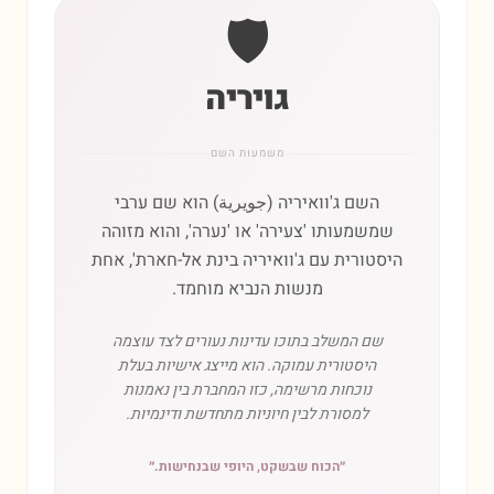
🛡️
גויריה
משמעות השם
השם ג'וואיריה (جويرية) הוא שם ערבי
שמשמעותו 'צעירה' או 'נערה', והוא מזוהה
היסטורית עם ג'וואיריה בינת אל-חארת', אחת
מנשות הנביא מוחמד.
שם המשלב בתוכו עדינות נעורים לצד עוצמה
היסטורית עמוקה. הוא מייצג אישיות בעלת
נוכחות מרשימה, כזו המחברת בין נאמנות
למסורת לבין חיוניות מתחדשת ודינמיות.
״
הכוח שבשקט, היופי שבנחישות.
״