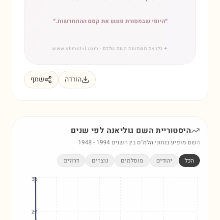
״
היופי שבמסורת פוגש את קסם ההתחדשות.
״
✦
גלו את משמעות השם שלכם
· www.shmot-il.com
הורדה
שתף
היסטוריית השם
גוליאנה
לפי שנים
השם מופיע בנתוני הלמ"ס בין השנים
1994
-
1948
הכל
יהודים
מוסלמים
נוצרים
דרוזים
36
27