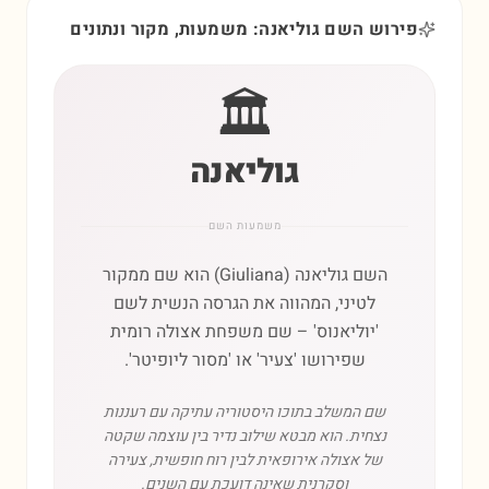
פירוש השם גוליאנה: משמעות, מקור ונתונים
🏛️
גוליאנה
משמעות השם
השם גוליאנה (Giuliana) הוא שם ממקור
לטיני, המהווה את הגרסה הנשית לשם
'יוליאנוס' – שם משפחת אצולה רומית
שפירושו 'צעיר' או 'מסור ליופיטר'.
שם המשלב בתוכו היסטוריה עתיקה עם רעננות
נצחית. הוא מבטא שילוב נדיר בין עוצמה שקטה
של אצולה אירופאית לבין רוח חופשית, צעירה
וסקרנית שאינה דועכת עם השנים.