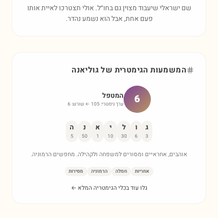
שם ישראלי שיעבוד מצוין גם בחו״ל. אולי תצטרכו לאיית אותו
פעם אחת, אבל הוא נשמע נהדר.
המשמעות הגימטרית של
גוליאנה
המטפל
6
ערך גימטרי:
105
← שורש:
6
ג
ו
ל
י
א
נ
ה
5
50
1
10
30
6
3
אוהבים, אחראיים ומסורים למשפחה ולקהילה. מחפשים הרמוניה.
אחריות
חמלה
הרמוניה
מסירות
גלו עוד בכלי הגימטריה המלא ←