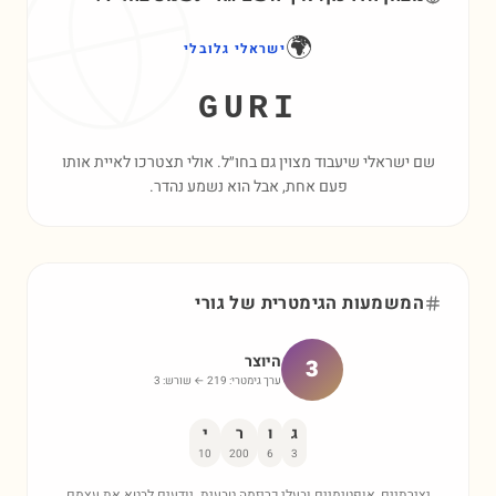
🌍
ישראלי גלובלי
GURI
שם ישראלי שיעבוד מצוין גם בחו״ל. אולי תצטרכו לאיית אותו
פעם אחת, אבל הוא נשמע נהדר.
המשמעות הגימטרית של
גורי
היוצר
3
ערך גימטרי:
219
← שורש:
3
ג
ו
ר
י
10
200
6
3
יצירתיים, אופטימיים ובעלי כריזמה טבעית. יודעים לבטא את עצמם