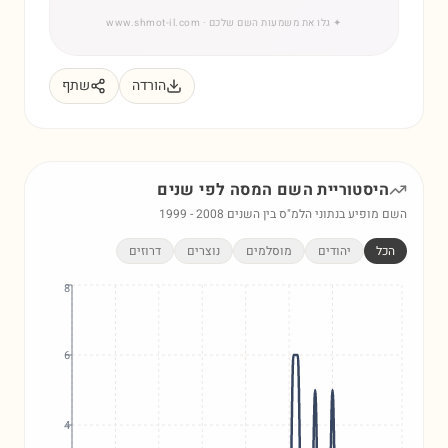
✦
גלו את משמעות השם שלכם
· www.shmot-il.com
הורדה
שתף
היסטוריית השם
המסה
לפי שנים
השם מופיע בנתוני הלמ"ס בין השנים
2008
-
1999
הכל
יהודים
מוסלמים
נוצרים
דרוזים
8
6
4