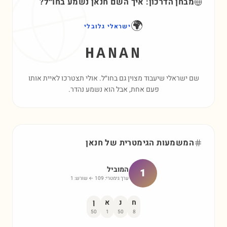
מבחן הדרכון: איך השם
חנאן
נשמע בחו״ל?
🌍
ישראלי גלובלי
HANAN
שם ישראלי שיעבוד מצוין גם בחו״ל. אולי תצטרכו לאיית אותו
פעם אחת, אבל הוא נשמע נהדר.
המשמעות הגימטרית של
חנאן
המוביל
1
ערך גימטרי:
109
← שורש:
1
ח
נ
א
ן
50
1
50
8