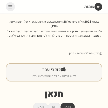
שמות
שׁ
בשנת
2024
נולדו בישראל
28
תינוקות בשם זה
(שנת השיא של השם הייתה
).
1989
גלו את פירוש השם
חנאן
לצד ניתוח נתונים מתקדם ממעבדת השמות של ישראל:
משמעות השם, מגמות היסטוריות, פופולריות לפי מגזר ומבחן הדרכון הבינלאומי.
בית
מחולל השמות
חנאן
📻
כוכבי עבר
לחצו לגלות את כל השמות בקטגוריה
חנאן
חנאן
חנן
חאנן