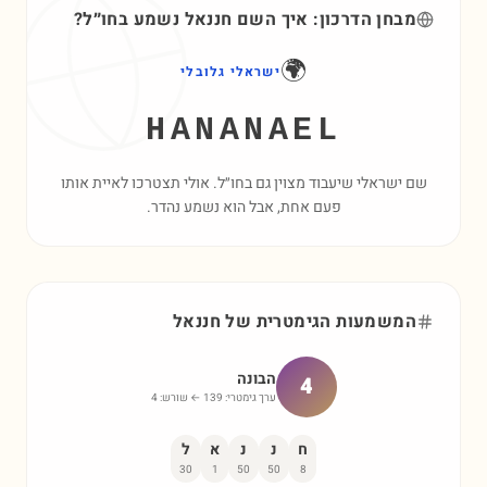
מבחן הדרכון: איך השם
חננאל
נשמע בחו״ל?
🌍
ישראלי גלובלי
HANANAEL
שם ישראלי שיעבוד מצוין גם בחו״ל. אולי תצטרכו לאיית אותו
פעם אחת, אבל הוא נשמע נהדר.
המשמעות הגימטרית של
חננאל
הבונה
4
ערך גימטרי:
139
← שורש:
4
ח
נ
נ
א
ל
30
1
50
50
8