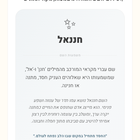
✨
חננאל
משמעות השם
שם עברי מקראי המורכב מהמילים 'חנן' ו-'אל',
שמשמעותו היא שאלוהים העניק חסד, מתנה
או חנינה.
השם חננאל נושא עמו תדר של ענווה ושפע
פנימי. הוא מייצג אדם שתופס את החיים כמתנה
יקרה ערך, ומשלב בין עוצמה רוחנית לבין רצון
אמיתי להיטיב עם סביבתו מתוך חמלה ותבונה.
״
החסד מתחיל במקום שבו הלב נפתח לעולם.
״