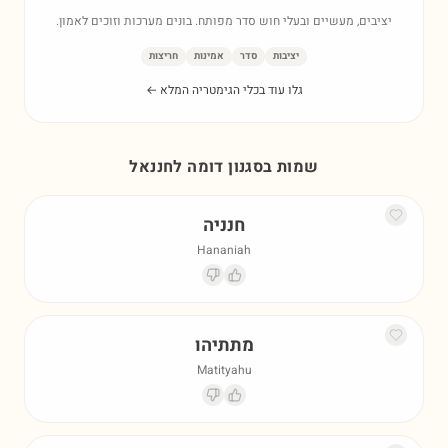
יציבים, מעשיים ובעלי חוש סדר מפותח. בונים מערכות וזוכים לאמון.
יציבות
סדר
אמינות
חריצות
גלו עוד בכלי הגימטריה המלא ←
שמות בסגנון דומה ל
חננאל
חנניה
Hananiah
מתתיהו
Matityahu