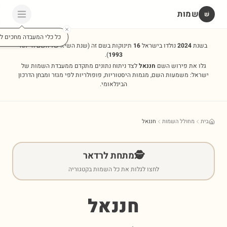
שמות
שׁ
כל כלי המעבדה מחכים לכ
בשנת
2024
נולדו בישראל
16
תינוקות בשם זה
(שנת השיא של השם הייתה
).
1993
גלו את פירוש השם
חננאל
לצד ניתוח נתונים מתקדם ממעבדת השמות של
ישראל: משמעות השם, מגמות היסטוריות, פופולריות לפי מגזר ומבחן הדרכון
הבינלאומי.
בית
מחולל השמות
חננאל
🕵️
מתחת לרדאר
לחצו לגלות את כל השמות בקטגוריה
חננאל