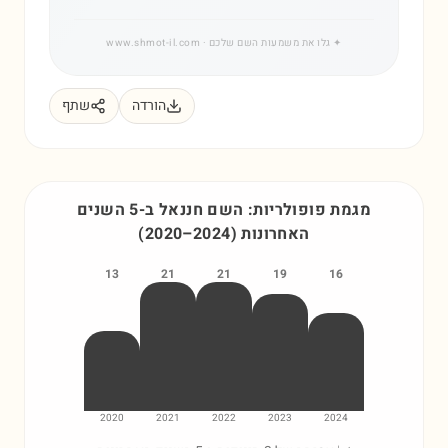
✦
גלו את משמעות השם שלכם
· www.shmot-il.com
הורדה
שתף
מגמת פופולריות: השם
חננאל
ב-5 השנים
האחרונות
)
2024
–
2020
(
13
21
21
19
16
2020
2021
2022
2023
2024