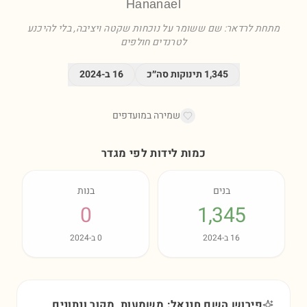
Hananael
מתחת לרדאר: שם ששומר על נוכחות שקטה ויציבה, בלי להיכנע
לטרנדים חולפים
1,345
תינוקות סה״כ
16
ב-
2024
שמירה במועדפים
כמות לידות לפי מגדר
בנים
בנות
0
1,345
16
ב-
2024
0
ב-
2024
פירוש השם חננאל: משמעות, מקור ונתונים