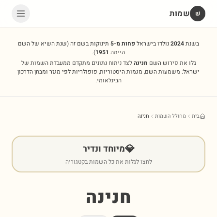
שמות
שׁ
בשנת
2024
נולדו בישראל
פחות מ-5
תינוקות בשם זה
(שנת השיא של השם
הייתה
1951
).
גלו את פירוש השם
חנינה
לצד ניתוח נתונים מתקדם ממעבדת השמות של
ישראל: משמעות השם, מגמות היסטוריות, פופולריות לפי מגזר ומבחן הדרכון
הבינלאומי.
בית
מחולל השמות
חנינה
💎
מיוחד ונדיר
לחצו לגלות את כל השמות בקטגוריה
חנינה