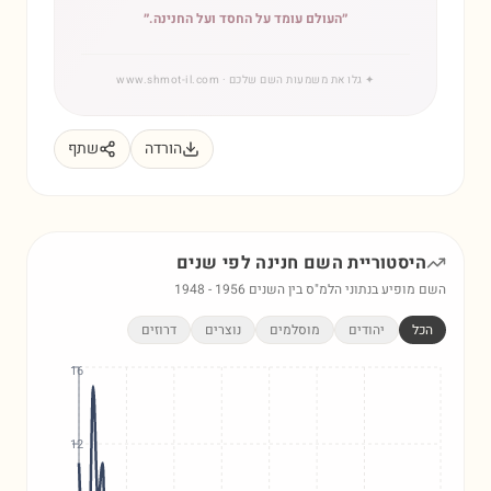
״
העולם עומד על החסד ועל החנינה.
״
✦
גלו את משמעות השם שלכם
· www.shmot-il.com
הורדה
שתף
היסטוריית השם
חנינה
לפי שנים
השם מופיע בנתוני הלמ"ס בין השנים
1956
-
1948
הכל
יהודים
מוסלמים
נוצרים
דרוזים
16
12