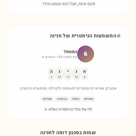
פעם אחת, אבל הוא נשמע נהדר.
המשמעות הגימטרית של
חנינה
המטפל
6
ערך גימטרי:
123
← שורש:
6
ח
נ
י
נ
ה
5
50
10
50
8
אוהבים, אחראיים ומסורים למשפחה ולקהילה. מחפשים הרמוניה.
אחריות
חמלה
הרמוניה
מסירות
גלו עוד בכלי הגימטריה המלא ←
שמות בסגנון דומה ל
חנינה