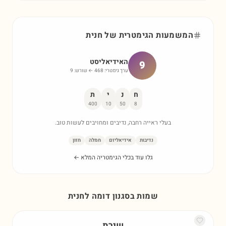
המשמעות הגימטרית של
חנית
האידיאליסט
9
ערך גימטרי:
468
← שורש:
9
ח
נ
י
ת
400
10
50
8
בעלי ראייה רחבה, נדיבים ומחויבים לעשות טוב.
נדיבות
אידיאליזם
חמלה
חזון
גלו עוד בכלי הגימטריה המלא ←
שמות בסגנון דומה ל
חנית
שירת