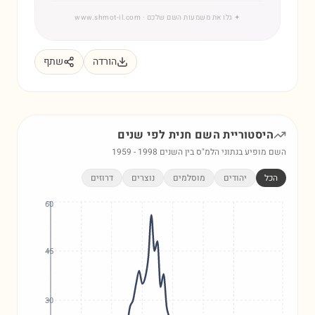
✦
גלו את משמעות השם שלכם
· www.shmot-il.com
הורדה
שתף
היסטוריית השם
חנית
לפי שנים
השם מופיע בנתוני הלמ"ס בין השנים
1998
-
1959
הכל
יהודים
מוסלמים
נוצרים
דרוזים
60
45
30