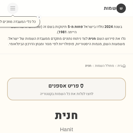
שמות
שׁ
כל כלי המעבדה מחכים לכ
בשנת
2024
נולדו בישראל
פחות מ-5
תינוקות בשם זה
(שנת השיא של השם
הייתה
1981
).
גלו את פירוש השם
חנית
לצד ניתוח נתונים מתקדם ממעבדת השמות של ישראל:
משמעות השם, מגמות היסטוריות, פופולריות לפי מגזר ומבחן הדרכון הבינלאומי.
בית
מחולל השמות
חנית
🏺
פריט אספנים
לחצו לגלות את כל השמות בקטגוריה
חנית
Hanit