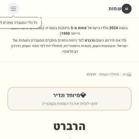
שמות
שׁ
כל כלי המעבדה מחכים לכ
בשנת
2024
נולדו בישראל
פחות מ-5
תינוקות בשם זה
(שנת השיא של השם
הייתה
1950
).
גלו את פירוש השם
הרברט
לצד ניתוח נתונים מתקדם ממעבדת השמות של
ישראל: משמעות השם, מגמות היסטוריות, פופולריות לפי מגזר ומבחן הדרכון
הבינלאומי.
בית
מחולל השמות
הרברט
💎
מיוחד ונדיר
לחצו לגלות את כל השמות בקטגוריה
הרברט