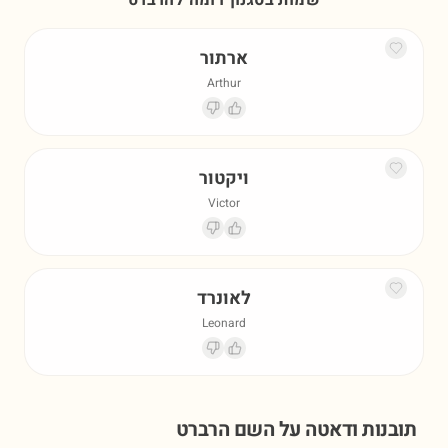
שמות בסגנון דומה ל
הרברט
ארתור
Arthur
ויקטור
Victor
לאונרד
Leonard
תובנות ודאטה על השם
הרברט