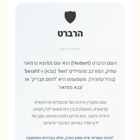
🛡️
הרברט
משמעות השם
השם הרברט (Herbert) הוא שם ממוצא גרמאני
עתיק, המורכב מהמילים 'heri' (צבא) ו-'beraht'
(בהיר/מזהיר). משמעותו היא 'לוחם מבריק' או
'צבא מפואר'.
שם המקרין איכות של מכובדות אירופאית
קלאסית, המשלבת בין כוח מעשי לבין תבונה
וראייה רחבה. הוא מייצג דמות המהווה עוגן של
ידע וסדר במרחב הציבורי והאישי.
״
הכוח האמיתי אינו טמון בחרב, אלא בבהירות המחשבה