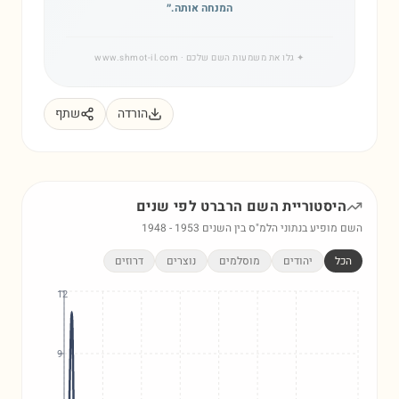
המנחה אותה.
״
✦
גלו את משמעות השם שלכם
· www.shmot-il.com
הורדה
שתף
היסטוריית השם
הרברט
לפי שנים
השם מופיע בנתוני הלמ"ס בין השנים
1953
-
1948
הכל
יהודים
מוסלמים
נוצרים
דרוזים
12
9