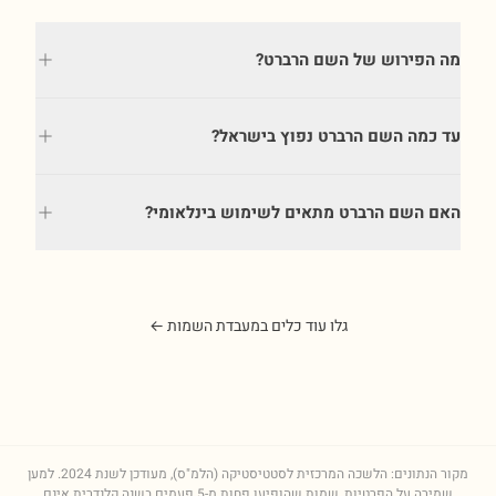
מה הפירוש של השם הרברט?
עד כמה השם הרברט נפוץ בישראל?
האם השם הרברט מתאים לשימוש בינלאומי?
גלו עוד כלים במעבדת השמות ←
מקור הנתונים: הלשכה המרכזית לסטטיסטיקה (הלמ"ס), מעודכן לשנת
2024
. למען
שמירה על הפרטיות, שמות שהופיעו פחות מ-5 פעמים בשנה קלנדרית אינם