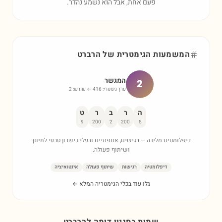
פעם אחת, אבל הוא נשמע נהדר.
המשמעות הגימטרית של
הרברט
המגשר
2
ערך גימטרי:
416
← שורש:
2
ה
ר
ב
ר
ט
9
200
2
200
5
דיפלומטים מלידה — רגישים, אמפתיים ובעלי כישרון טבעי לתיווך
ושיתוף פעולה.
דיפלומטיה
רגישות
שיתוף פעולה
אינטואיציה
גלו עוד בכלי הגימטריה המלא ←