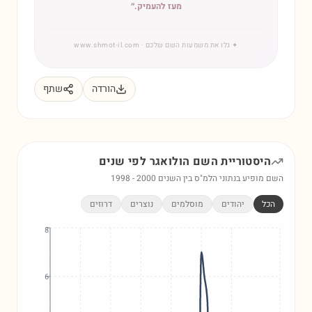
מעז להעמיק.
״
✦
גלו את משמעות השם שלכם
· www.shmot-il.com
הורדה
שתף
היסטוריית השם
הולואגר
לפי שנים
השם מופיע בנתוני הלמ"ס בין השנים
2000
-
1998
הכל
יהודים
מוסלמים
נוצרים
דרוזים
8
6