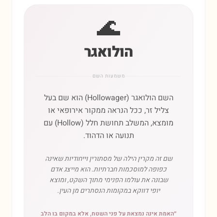
🌊
הולואגר
משמעות השם
השם הולואגר (Hollowager) הוא שם בעל
צליל זר, ככל הנראה ממקור אירופאי או
מומצא, המשלב תחושת חלל (Hollow) עם
תנועה או הדהוד.
שם זה מקרין הילה של מסתורין וייחודיות שאינה
כפופה למוסכמות חברתיות. הוא מייצג אדם
שבונה את עולמו הפנימי מתוך השקט, ומוצא
יופי דווקא במקומות הנסתרים מן העין.
״
האמת אינה נמצאת על פני השטח, אלא במקום בו הלב