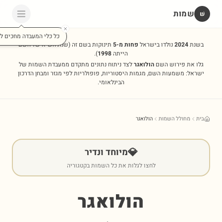
שמות
שׁ
כל כלי המעבדה מחכים לכ
בשנת
2024
נולדו בישראל
פחות מ-5
תינוקות בשם זה
(שנת השיא של השם
הייתה
1998
).
גלו את פירוש השם
הולואגר
לצד ניתוח נתונים מתקדם ממעבדת השמות של
ישראל: משמעות השם, מגמות היסטוריות, פופולריות לפי מגזר ומבחן הדרכון
הבינלאומי.
בית
מחולל השמות
הולואגר
💎
מיוחד ונדיר
לחצו לגלות את כל השמות בקטגוריה
הולואגר