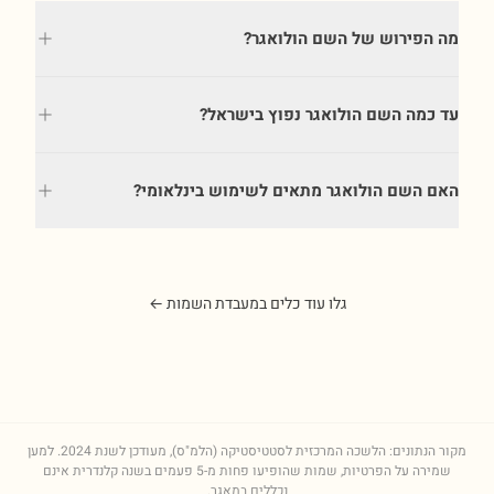
מה הפירוש של השם הולואגר?
עד כמה השם הולואגר נפוץ בישראל?
האם השם הולואגר מתאים לשימוש בינלאומי?
גלו עוד כלים במעבדת השמות ←
מקור הנתונים: הלשכה המרכזית לסטטיסטיקה (הלמ"ס), מעודכן לשנת
2024
. למען
שמירה על הפרטיות, שמות שהופיעו פחות מ-5 פעמים בשנה קלנדרית אינם
נכללים במאגר.