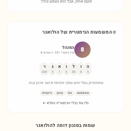
פעם אחת, אבל הוא נשמע נהדר.
המשמעות הגימטרית של
הולואגר
המנהל
8
ערך גימטרי:
251
← שורש:
8
ה
ו
ל
ו
א
ג
ר
200
3
1
6
30
6
5
שאפתנים, בעלי חוש עסקי מפותח וכושר ארגון גבוה.
שאפתנות
כוח
ארגון
הישגיות
גלו עוד בכלי הגימטריה המלא ←
שמות בסגנון דומה ל
הולואגר