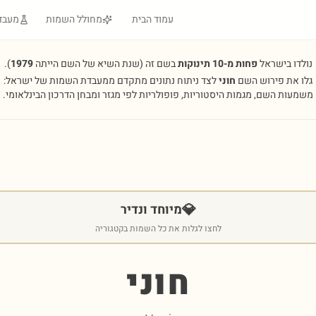
עמוד הבית
מחולל השמות
מעבד
נולדו בישראל
פחות מ-10 תינוקות
בשם זה
(שנת השיא של השם הייתה
1979
).
גלו את פירוש השם
חוני
לצד ניתוח נתונים מתקדם ממעבדת השמות של ישראל:
משמעות השם, מגמות היסטוריות, פופולריות לפי מגזר ומבחן הדרכון הבינלאומי.
💎
מיוחד ונדיר
לחצו לגלות את כל השמות בקטגוריה
חוני