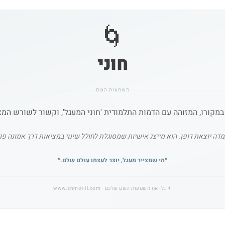
🌀
חוני
משמעות השם
מקורו, המזוהה עם הדמות התלמודית 'חוני המעגל', וקשור לשורש המציי
 יוצאת דופן. הוא מייצג אישיות שמסוגלת לחולל שינוי במציאות דרך אמונה פני
״
מי שמצייר מעגל, יוצר לעצמו עולם שלם.
״
✦
גלו את משמעות השם שלכם
· www.shmot-il.com