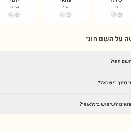
עירא
עתאי
ירמי
Yarmi
Atai
Ira
טה על השם
חוני
שם חוני?
י נפוץ בישראל?
תאים לשימוש בינלאומי?