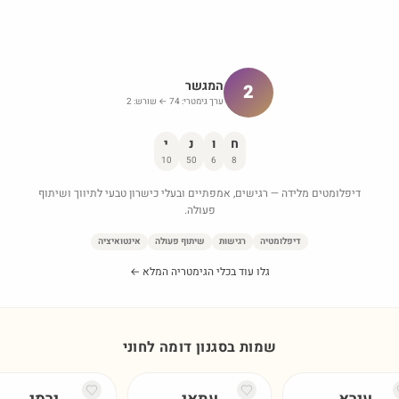
המגשר
2
ערך גימטרי:
74
← שורש:
2
ח
ו
נ
י
10
50
6
8
דיפלומטים מלידה — רגישים, אמפתיים ובעלי כישרון טבעי לתיווך ושיתוף
פעולה.
דיפלומטיה
רגישות
שיתוף פעולה
אינטואיציה
גלו עוד בכלי הגימטריה המלא ←
שמות בסגנון דומה ל
חוני