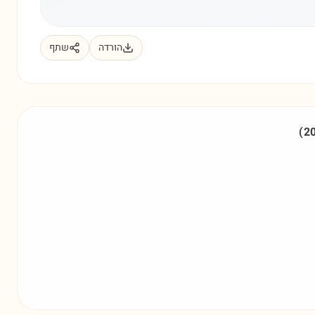
הורדה
שתף
(
2