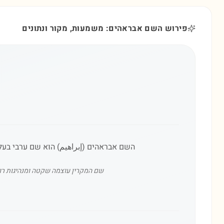
פירוש השם אבראהים: משמעות, מקור ונתונים
השם אבראהים (إبراهيم) הוא שם ערבי בעל
שם המקרין עוצמה שקטה ומנהיגות רוח