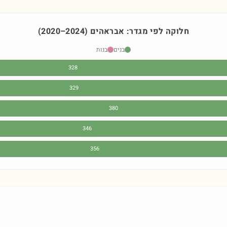
חלוקה לפי מגדר:
אבראהים
)
2024
–
2020
(
בנים
בנות
328
329
380
346
356