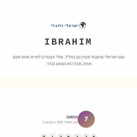
🌍
ישראלי גלובלי
IBRAHIM
שם ישראלי שיעבוד מצוין גם בחו״ל. אולי תצטרכו לאיית אותו פעם
אחת, אבל הוא נשמע נהדר.
ההוגה
7
ערך גימטרי:
259
← שורש:
7
א
ב
ר
א
ה
י
ם