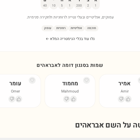
40
10
5
1
200
2
1
עמוקים, אנליטיים ובעלי נטייה לרוחניות ולחקירה פנימית.
חוכמה
אנליטיות
רוחניות
עומק
גלו עוד בכלי הגימטריה המלא ←
שמות בסגנון דומה ל
אבראהים
אמיר
מחמוד
עומר
Omer
Mahmoud
Amir
טה על השם
אבראהים