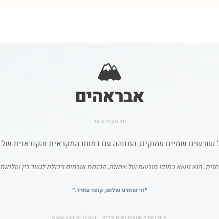
🏔️
אבראהים
משמעות השם
 שורשים שמיים עמוקים, המזוהה עם דמותו המקראית והקוראנית של אב
נית. הוא נושא בתוכו מורשת של אמונה, הכנסת אורחים ויכולת לגשר בין עולמות
״
מי שזורע שלום, קוצר עתיד.
״
✦
גלו את משמעות השם שלכם
· www.shmot-il.com