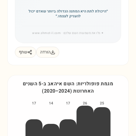
״
היכולת לתת היא המתנה הגדולה ביותר שאדם יכול
להעניק לעצמו.
״
✦
גלו את משמעות השם שלכם
· www.shmot-il.com
הורדה
שתף
מגמת פופולריות: השם
איהאב
ב-5 השנים
האחרונות
)
2024
–
2020
(
17
14
17
26
25