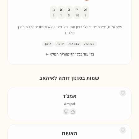
א
י
ה
א
ב
2
1
5
10
1
עצמאיים, יצירתיים ובעלי רצון חזק. חלוצים שלא מפחדים ללכת בדרך
שלהם.
מנהיגות
עצמאות
יוזמה
אומץ
גלו עוד בכלי הגימטריה המלא ←
שמות בסגנון דומה ל
איהאב
אמג'ד
Amjad
האשם