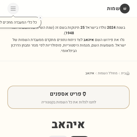
שמות
שׁ
כל כלי המעבדה מחכים לכ
בשנת
2024
נולדו בישראל
25
תינוקות בשם זה
(שנת השיא של השם הייתה
).
1948
גלו את פירוש השם
איהאב
לצד ניתוח נתונים מתקדם ממעבדת השמות של
ישראל: משמעות השם, מגמות היסטוריות, פופולריות לפי מגזר ומבחן הדרכון
הבינלאומי.
בית
מחולל השמות
איהאב
🏺
פריט אספנים
לחצו לגלות את כל השמות בקטגוריה
איהאב