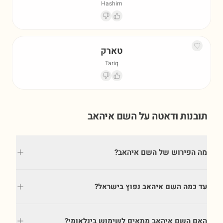
Hashim
טארק
Tariq
תובנות ודאטה על השם
איהאב
מה הפירוש של השם איהאב?
עד כמה השם איהאב נפוץ בישראל?
האם השם איהאב מתאים לשימוש בינלאומי?