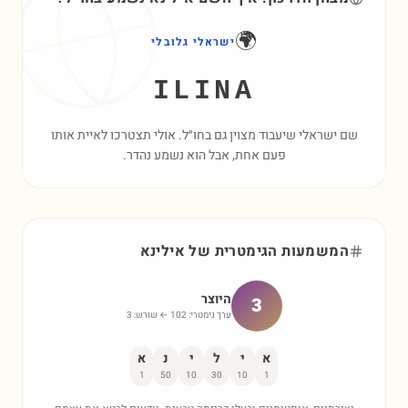
🌍
ישראלי גלובלי
ILINA
שם ישראלי שיעבוד מצוין גם בחו״ל. אולי תצטרכו לאיית אותו
פעם אחת, אבל הוא נשמע נהדר.
המשמעות הגימטרית של
אילינא
היוצר
3
ערך גימטרי:
102
← שורש:
3
א
י
ל
י
נ
א
1
50
10
30
10
1