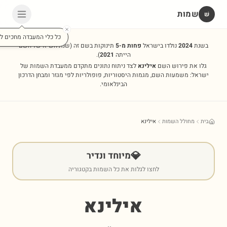
שמות
שׁ
כל כלי המעבדה מחכים לכ
בשנת
2024
נולדו בישראל
פחות מ-5
תינוקות בשם זה
(שנת השיא של השם
הייתה
2021
).
גלו את פירוש השם
אילינא
לצד ניתוח נתונים מתקדם ממעבדת השמות של
ישראל: משמעות השם, מגמות היסטוריות, פופולריות לפי מגזר ומבחן הדרכון
הבינלאומי.
בית
מחולל השמות
אילינא
💎
מיוחד ונדיר
לחצו לגלות את כל השמות בקטגוריה
אילינא