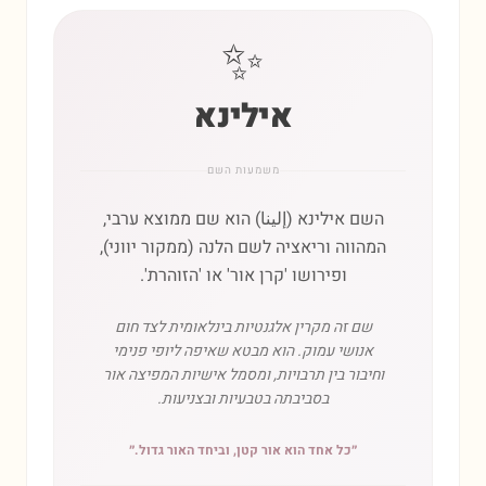
✨
אילינא
משמעות השם
השם אילינא (إلينا) הוא שם ממוצא ערבי,
המהווה וריאציה לשם הלנה (ממקור יווני),
ופירושו 'קרן אור' או 'הזוהרת'.
שם זה מקרין אלגנטיות בינלאומית לצד חום
אנושי עמוק. הוא מבטא שאיפה ליופי פנימי
וחיבור בין תרבויות, ומסמל אישיות המפיצה אור
בסביבתה בטבעיות ובצניעות.
״
כל אחד הוא אור קטן, וביחד האור גדול.
״