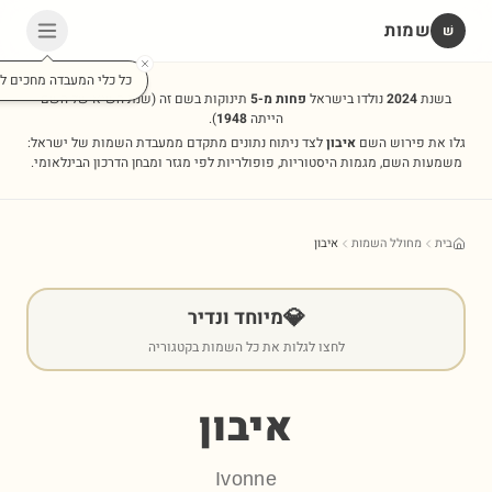
שמות
שׁ
כל כלי המעבדה מחכים לכ
בשנת
2024
נולדו בישראל
פחות מ-5
תינוקות בשם זה
(שנת השיא של השם
הייתה
1948
).
גלו את פירוש השם
איבון
לצד ניתוח נתונים מתקדם ממעבדת השמות של ישראל:
משמעות השם, מגמות היסטוריות, פופולריות לפי מגזר ומבחן הדרכון הבינלאומי.
בית
מחולל השמות
איבון
💎
מיוחד ונדיר
לחצו לגלות את כל השמות בקטגוריה
איבון
Ivonne