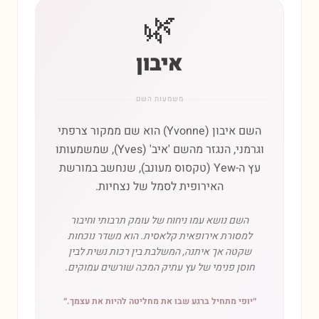
🌿
איבון
משמעות השם
השם איבון (Yvonne) הוא שם ממקור צרפתי
וגרמני, הנגזר מהשם 'איב' (Yves), שמשמעותו
עץ ה-Yew (טקסוס מעונב), שנחשב במורשת
האירופית לסמל של נצחיות.
השם נושא עמו ניחוח של עומק תרבותי וחיבור
למסורת אירופאית קלאסית. הוא משדר נוכחות
שקטה אך איתנה, המשלבת בין רכות נשית לבין
חוסן פנימי של עץ עתיק המכה שורשים עמוקים.
״
יופי מתחיל ברגע שבו את מחליטה להיות את עצמך.
״