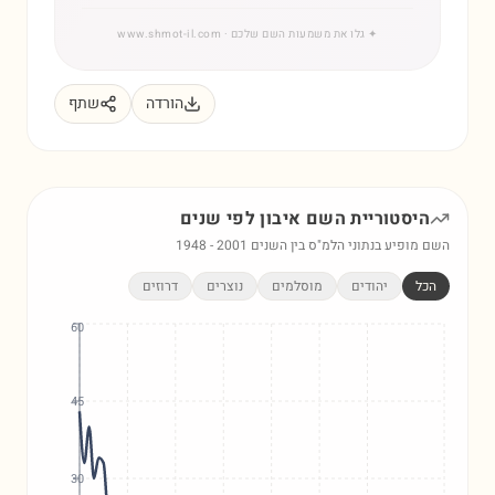
✦
גלו את משמעות השם שלכם
· www.shmot-il.com
הורדה
שתף
היסטוריית השם
איבון
לפי שנים
השם מופיע בנתוני הלמ"ס בין השנים
2001
-
1948
הכל
יהודים
מוסלמים
נוצרים
דרוזים
60
45
30