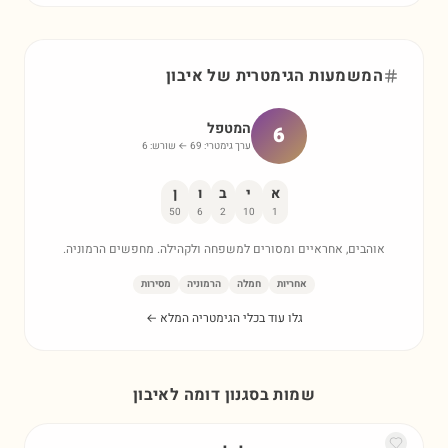
המשמעות הגימטרית של
איבון
המטפל
6
ערך גימטרי:
69
← שורש:
6
א
י
ב
ו
ן
50
6
2
10
1
אוהבים, אחראיים ומסורים למשפחה ולקהילה. מחפשים הרמוניה.
אחריות
חמלה
הרמוניה
מסירות
גלו עוד בכלי הגימטריה המלא ←
שמות בסגנון דומה ל
איבון