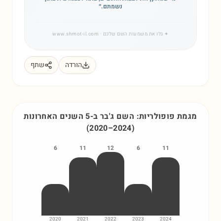
נשמתם.
״
✦
גלו את משמעות השם שלכם
· www.shmot-il.com
הורדה
שתף
מגמת פופולריות: השם
ג'בר
ב-5 השנים האחרונות
(
2020
–
2024
)
6
11
12
6
11
2020
2021
2022
2023
2024