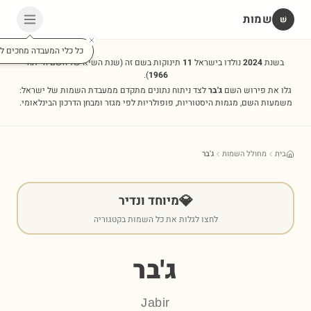
שמות
שׁ
כל כלי המעבדה מחכים לכ
בשנת
2024
נולדו בישראל
11
תינוקות בשם זה
(שנת השיא של השם הייתה
).
1966
גלו את פירוש השם
ג'בר
לצד ניתוח נתונים מתקדם ממעבדת השמות של ישראל:
משמעות השם, מגמות היסטוריות, פופולריות לפי מגזר ומבחן הדרכון הבינלאומי.
בית
מחולל השמות
ג'בר
💎
מיוחד ונדיר
לחצו לגלות את כל השמות בקטגוריה
ג'בר
Jabir