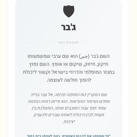
🛡️
ג'בר
משמעות השם
השם ג'בר (جبر) הוא שם ערבי שמשמעותו
תיקון, חיזוק, שיקום או אומץ. השם נפוץ
במגזר המוסלמי והדרוזי בישראל וקשור ליכולת
להפוך חולשה לעוצמה.
שם המקרין כוח המופנה פנימה, אל עבר בנייה
מחדש ושיפור המציאות. הוא מייצג דמות המהווה
עמוד תווך עבור הסובבים אותה, המשלבת בין
תעוזה לבין היכולת לאחות שברים ולהעניק
יציבות.
״
מי שמתקן את לבבות האנשים, בונה לעצמו בית בתוך