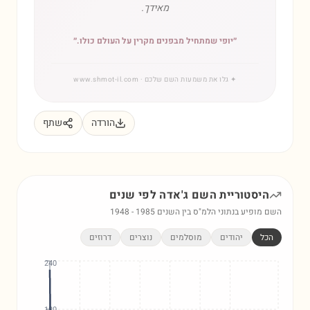
מאידך.
״
יופי שמתחיל מבפנים מקרין על העולם כולו.
״
✦
גלו את משמעות השם שלכם
· www.shmot-il.com
הורדה
שתף
היסטוריית השם
ג'אדה
לפי שנים
השם מופיע בנתוני הלמ"ס בין השנים
1985
-
1948
הכל
יהודים
מוסלמים
נוצרים
דרוזים
240
180