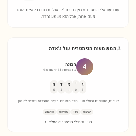
שם ישראלי שיעבוד מצוין גם בחו״ל. אולי תצטרכו לאיית אותו
פעם אחת, אבל הוא נשמע נהדר.
המשמעות הגימטרית של
ג'אדה
הבונה
4
ערך גימטרי:
13
← שורש:
4
ג
'
א
ד
ה
5
4
1
0
3
יציבים, מעשיים ובעלי חוש סדר מפותח. בונים מערכות וזוכים לאמון.
יציבות
סדר
אמינות
חריצות
גלו עוד בכלי הגימטריה המלא ←