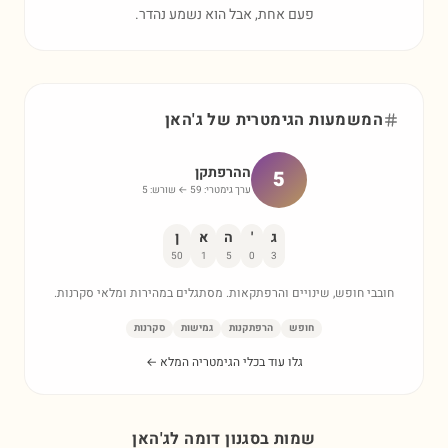
פעם אחת, אבל הוא נשמע נהדר.
המשמעות הגימטרית של
ג'האן
ההרפתקן
5
ערך גימטרי:
59
← שורש:
5
ג
'
ה
א
ן
50
1
5
0
3
חובבי חופש, שינויים והרפתקאות. מסתגלים במהירות ומלאי סקרנות.
חופש
הרפתקנות
גמישות
סקרנות
גלו עוד בכלי הגימטריה המלא ←
שמות בסגנון דומה ל
ג'האן