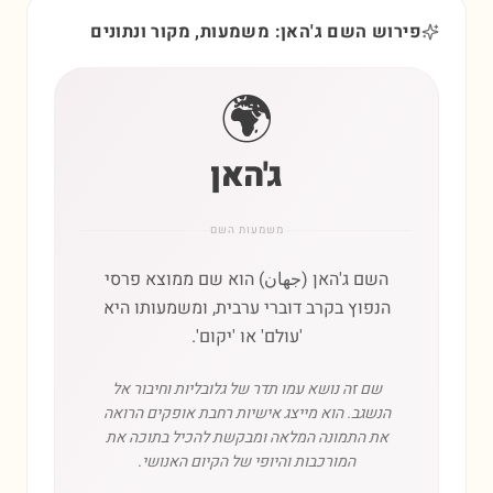
פירוש השם ג'האן: משמעות, מקור ונתונים
🌍
ג'האן
משמעות השם
השם ג'האן (جهان) הוא שם ממוצא פרסי
הנפוץ בקרב דוברי ערבית, ומשמעותו היא
'עולם' או 'יקום'.
שם זה נושא עמו תדר של גלובליות וחיבור אל
הנשגב. הוא מייצג אישיות רחבת אופקים הרואה
את התמונה המלאה ומבקשת להכיל בתוכה את
המורכבות והיופי של הקיום האנושי.