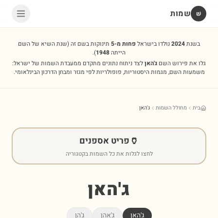
שמות
שׁ
בשנת
2024
נולדו בישראל
פחות מ-5
תינוקות בשם זה
(שנת השיא של השם
הייתה
1948
).
גלו את פירוש השם
ג'האן
לצד ניתוח נתונים מתקדם ממעבדת השמות של ישראל:
משמעות השם, מגמות היסטוריות, פופולריות לפי מגזר ומבחן הדרכון הבינלאומי.
בית
מחולל השמות
ג'האן
🏺
פריט אספנים
לחצו לגלות את כל השמות בקטגוריה
ג'האן
ג'האן
ג'אהן
ג'הן