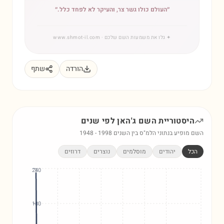
״
העולם כולו גשר צר, והעיקר לא לפחד כלל.
״
✦
גלו את משמעות השם שלכם
· www.shmot-il.com
הורדה
שתף
היסטוריית השם
ג'האן
לפי שנים
השם מופיע בנתוני הלמ"ס בין השנים
1998
-
1948
הכל
יהודים
מוסלמים
נוצרים
דרוזים
240
180