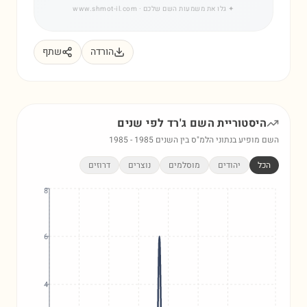
✦
גלו את משמעות השם שלכם
· www.shmot-il.com
הורדה
שתף
היסטוריית השם
ג'רד
לפי שנים
השם מופיע בנתוני הלמ"ס בין השנים
1985
-
1985
הכל
יהודים
מוסלמים
נוצרים
דרוזים
8
6
4