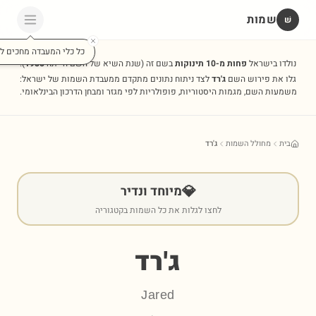
שמות
שׁ
כל כלי המעבדה מחכים לכ
נולדו בישראל
פחות מ-10 תינוקות
בשם זה
(שנת השיא של השם הייתה
1985
).
גלו את פירוש השם
ג'רד
לצד ניתוח נתונים מתקדם ממעבדת השמות של ישראל:
משמעות השם, מגמות היסטוריות, פופולריות לפי מגזר ומבחן הדרכון הבינלאומי.
בית
מחולל השמות
ג'רד
💎
מיוחד ונדיר
לחצו לגלות את כל השמות בקטגוריה
ג'רד
Jared