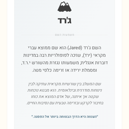
🏔️
ג'רד
משמעות השם
השם ג'רד (Jared) הוא שם ממוצא עברי
מקראי (ירד), שזכה לפופולריות רבה במדינות
דוברות אנגלית; משמעותו נגזרת מהשורש י.ר.ד,
ומסמלת ירידה או זרימה כלפי מטה.
שם המשלב בין שורשיות מקראית עתיקה לבין
נינוחות מודרנית ובינלאומית. הוא מבטא נוכחות
שקטה אך איתנה, של אדם המוצא את כוחו
בחיבור לקרקע ובזרימה טבעית עם נסיבות החיים.
״
הענווה היא הדרך הבטוחה ביותר אל הפסגה.
״