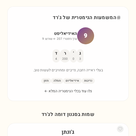
המשמעות הגימטרית של
ג'רד
האידיאליסט
9
ערך גימטרי:
207
← שורש:
9
ג
'
ר
ד
4
200
0
3
בעלי ראייה רחבה, נדיבים ומחויבים לעשות טוב.
נדיבות
אידיאליזם
חמלה
חזון
גלו עוד בכלי הגימטריה המלא ←
שמות בסגנון דומה ל
ג'רד
ג'ונתן