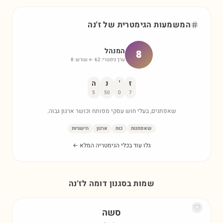
המשמעות הגימטרית של
ז'נה
המנהל
8
ערך גימטרי:
62
← שורש:
8
ז
'
נ
ה
5
50
0
7
שאפתנים, בעלי חוש עסקי מפותח וכושר ארגון גבוה.
שאפתנות
כוח
ארגון
הישגיות
גלו עוד בכלי הגימטריה המלא ←
שמות בסגנון דומה ל
ז'נה
סשה