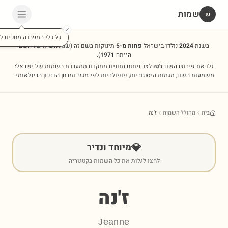
שמות
שׁ
כל כלי המעבדה מחכים לכ
בשנת
2024
נולדו בישראל
פחות מ-5
תינוקות בשם זה
(שנת השיא של השם
הייתה
1971
).
גלו את פירוש השם
ז'נה
לצד ניתוח נתונים מתקדם ממעבדת השמות של ישראל:
משמעות השם, מגמות היסטוריות, פופולריות לפי מגזר ומבחן הדרכון הבינלאומי.
בית
מחולל השמות
ז'נה
💎
מיוחד ונדיר
לחצו לגלות את כל השמות בקטגוריה
ז'נה
Jeanne