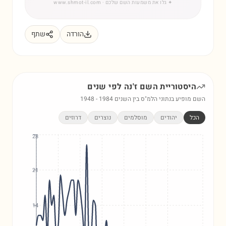
✦
גלו את משמעות השם שלכם
· www.shmot-il.com
הורדה
שתף
היסטוריית השם
ז'נה
לפי שנים
השם מופיע בנתוני הלמ"ס בין השנים
1984
-
1948
הכל
יהודים
מוסלמים
נוצרים
דרוזים
28
21
14