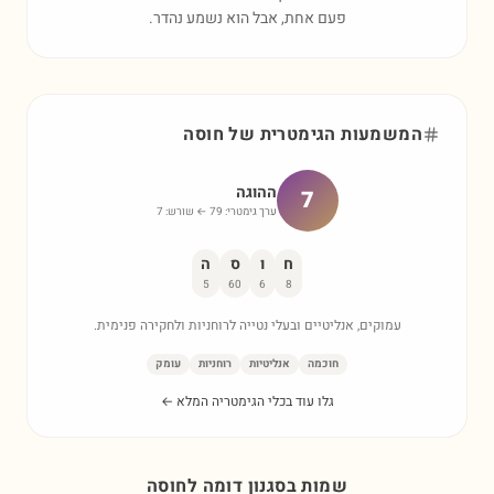
פעם אחת, אבל הוא נשמע נהדר.
המשמעות הגימטרית של
חוסה
ההוגה
7
ערך גימטרי:
79
← שורש:
7
ח
ו
ס
ה
5
60
6
8
עמוקים, אנליטיים ובעלי נטייה לרוחניות ולחקירה פנימית.
חוכמה
אנליטיות
רוחניות
עומק
גלו עוד בכלי הגימטריה המלא ←
שמות בסגנון דומה ל
חוסה