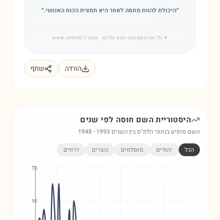
״
היכולת להוות מחסה לאחר היא תמצית הכוח האנושי.
״
✦
גלו את משמעות השם שלכם
· www.shmot-il.com
הורדה
שתף
היסטוריית השם
חוסה
לפי שנים
השם מופיע בנתוני הלמ"ס בין השנים
1993
-
1948
הכל
יהודים
מוסלמים
נוצרים
דרוזים
16
12