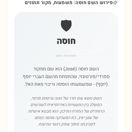
פירוש השם חוסה: משמעות, מקור ונתונים
🛡️
חוסה
משמעות השם
השם חוסה (José) הוא שם ממקור
ספרדי/פורטוגזי, שהתפתח מהשם העברי יוסף
(יֹוסֵף) - שמשמעותו הוספה וריבוי מאת האל.
השם נושא עמו תדר של הגנה וביטחון פנימי,
המשלב בין המעשיות האירופיאית לשורשים
הרוחניים של המזרח התיכון. הוא מבטא אישיות
של עוגן יציב, כזו המעניקה מחסה ונוחם
לסביבתה מתוך עומק רגשי וצניעות.