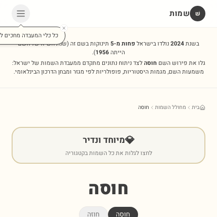
שמות
שׁ
כל כלי המעבדה מחכים לכ
בשנת
2024
נולדו בישראל
פחות מ-5
תינוקות בשם זה
(שנת השיא של השם
הייתה
1956
).
גלו את פירוש השם
חוסה
לצד ניתוח נתונים מתקדם ממעבדת השמות של ישראל:
משמעות השם, מגמות היסטוריות, פופולריות לפי מגזר ומבחן הדרכון הבינלאומי.
בית
מחולל השמות
חוסה
💎
מיוחד ונדיר
לחצו לגלות את כל השמות בקטגוריה
חוסה
חוסה
חוזה