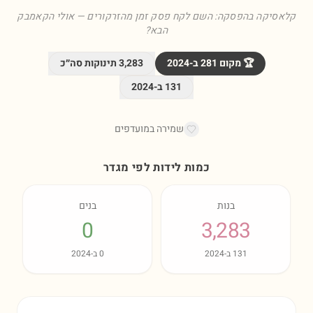
קלאסיקה בהפסקה: השם לקח פסק זמן מהזרקורים — אולי הקאמבק
הבא?
🏆 מקום
281
ב-
2024
3,283
תינוקות סה״כ
131
ב-
2024
שמירה במועדפים
כמות לידות לפי מגדר
בנות
בנים
0
3,283
131
ב-
2024
0
ב-
2024