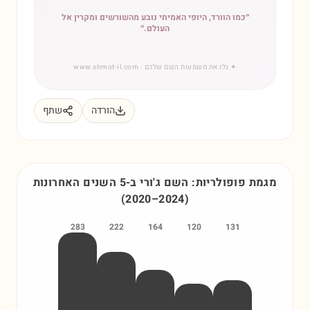
״
כמו הוורד, היופי האמיתי נובע מהשורשים ומקרין אל
העולם.
״
✦
גלו את משמעות השם שלכם
· www.shmot-il.com
הורדה
שתף
מגמת פופולריות: השם
ג'ורי
ב-5 השנים האחרונות
(
2020
–
2024
)
283
222
164
120
131