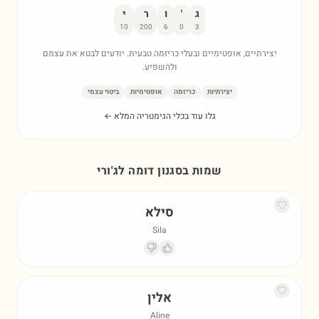
ג
'
ו
ר
י
10
200
6
0
3
יצירתיים, אופטימיים ובעלי כריזמה טבעית. יודעים לבטא את עצמם
ולהשפיע.
יצירתיות
כריזמה
אופטימיות
ביטוי עצמי
גלו עוד בכלי הגימטריה המלא ←
שמות בסגנון דומה ל
ג'ורי
סילא
Sila
אלין
Aline