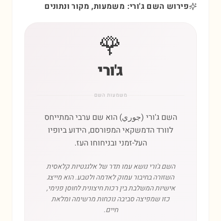
פירוש השם ג'ורי: משמעות, מקור ונתונים
🌹
ג'ורי
משמעות השם
השם ג'ורי (جوري) הוא שם ערבי המתייחס
לוורד הדמשקאי המפורסם, הידוע ביופיו
העל-זמני ובניחוחו העז.
השם ג'ורי נושא עמו תדר של אלגנטיות קלאסית
השזורה בחיבור עמוק לאדמה ולטבע. הוא מייצג
אישיות המשלבת בין רכות חיצונית לחוסן פנימי,
כזו שמפיצה סביבה נוכחות מרשימה ומלאת
חיים.