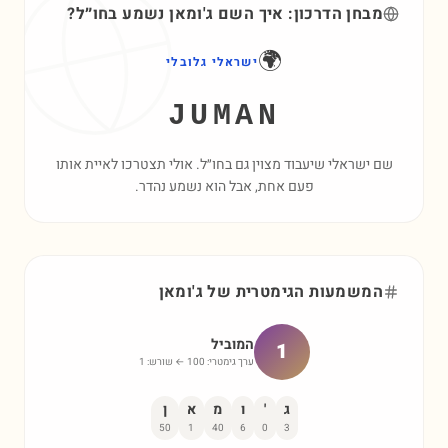
מבחן הדרכון: איך השם
ג'ומאן
נשמע בחו״ל?
🌍
ישראלי גלובלי
JUMAN
שם ישראלי שיעבוד מצוין גם בחו״ל. אולי תצטרכו לאיית אותו
פעם אחת, אבל הוא נשמע נהדר.
המשמעות הגימטרית של
ג'ומאן
המוביל
1
ערך גימטרי:
100
← שורש:
1
ג
'
ו
מ
א
ן
50
1
40
6
0
3