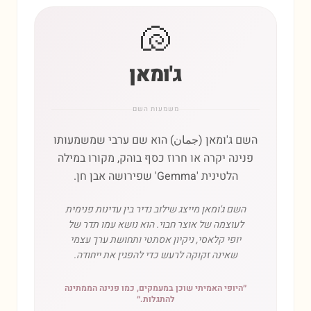
🐚
ג'ומאן
משמעות השם
השם ג'ומאן (جمان) הוא שם ערבי שמשמעותו
פנינה יקרה או חרוז כסף בוהק, מקורו במילה
הלטינית 'Gemma' שפירושה אבן חן.
השם ג'ומאן מייצג שילוב נדיר בין עדינות פנימית
לעוצמה של אוצר חבוי. הוא נושא עמו תדר של
יופי קלאסי, ניקיון אסתטי ותחושת ערך עצמי
שאינה זקוקה לרעש כדי להפגין את ייחודה.
״
היופי האמיתי שוכן במעמקים, כמו פנינה הממתינה
להתגלות.
״