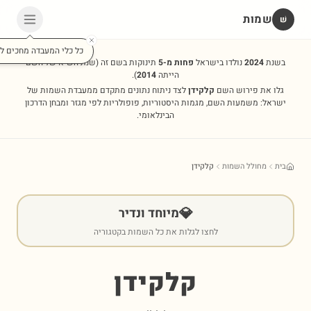
שמות
שׁ
כל כלי המעבדה מחכים לכ
בשנת
2024
נולדו בישראל
פחות מ-5
תינוקות בשם זה
(שנת השיא של השם
הייתה
2014
).
גלו את פירוש השם
קלקידן
לצד ניתוח נתונים מתקדם ממעבדת השמות של
ישראל: משמעות השם, מגמות היסטוריות, פופולריות לפי מגזר ומבחן הדרכון
הבינלאומי.
בית
מחולל השמות
קלקידן
💎
מיוחד ונדיר
לחצו לגלות את כל השמות בקטגוריה
קלקידן