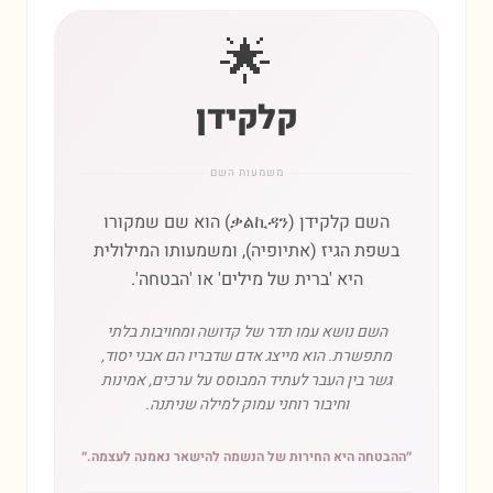
🌟
קלקידן
משמעות השם
השם קלקידן (ቃልኪዳን) הוא שם שמקורו
בשפת הגיז (אתיופיה), ומשמעותו המילולית
היא 'ברית של מילים' או 'הבטחה'.
השם נושא עמו תדר של קדושה ומחויבות בלתי
מתפשרת. הוא מייצג אדם שדבריו הם אבני יסוד,
גשר בין העבר לעתיד המבוסס על ערכים, אמינות
וחיבור רוחני עמוק למילה שניתנה.
״
ההבטחה היא החירות של הנשמה להישאר נאמנה לעצמה.
״