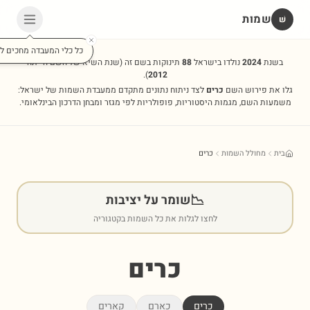
שמות
שׁ
כל כלי המעבדה מחכים לכ
בשנת
2024
נולדו בישראל
88
תינוקות בשם זה
(שנת השיא של השם הייתה
).
2012
גלו את פירוש השם
כרים
לצד ניתוח נתונים מתקדם ממעבדת השמות של ישראל:
משמעות השם, מגמות היסטוריות, פופולריות לפי מגזר ומבחן הדרכון הבינלאומי.
בית
מחולל השמות
כרים
📉
שומר על יציבות
לחצו לגלות את כל השמות בקטגוריה
כרים
כרים
כארם
קארים