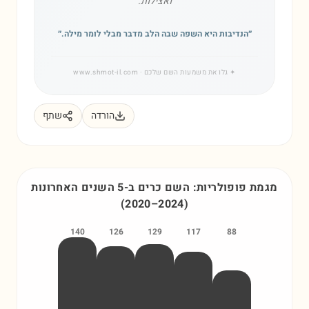
ואצילות.
״
הנדיבות היא השפה שבה הלב מדבר מבלי לומר מילה.
״
✦
גלו את משמעות השם שלכם
· www.shmot-il.com
הורדה
שתף
מגמת פופולריות: השם
כרים
ב-5 השנים האחרונות
(
2020
–
2024
)
140
126
129
117
88