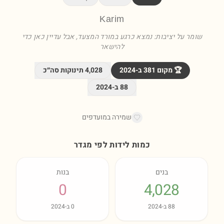
Karim
שומר על יציבות: נמצא כרגע במורד המצעד, אבל עדיין כאן כדי
להישאר
🏆 מקום
381
ב-
2024
4,028
תינוקות סה״כ
88
ב-
2024
שמירה במועדפים
כמות לידות לפי מגדר
בנים
בנות
0
4,028
88
ב-
2024
0
ב-
2024