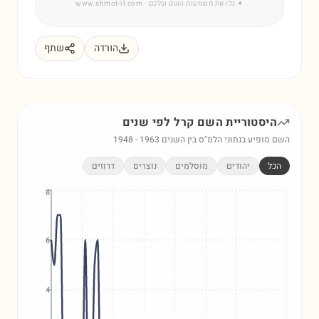
✦
גלו את משמעות השם שלכם
· www.shmot-il.com
הורדה
שתף
היסטוריית השם
קרל
לפי שנים
השם מופיע בנתוני הלמ"ס בין השנים
1963
-
1948
הכל
יהודים
מוסלמים
נוצרים
דרוזים
8
6
4