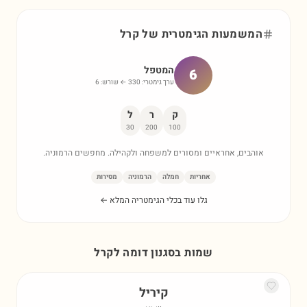
המשמעות הגימטרית של
קרל
המטפל
6
ערך גימטרי:
330
← שורש:
6
ק
ר
ל
30
200
100
אוהבים, אחראיים ומסורים למשפחה ולקהילה. מחפשים הרמוניה.
אחריות
חמלה
הרמוניה
מסירות
גלו עוד בכלי הגימטריה המלא ←
שמות בסגנון דומה ל
קרל
קיריל