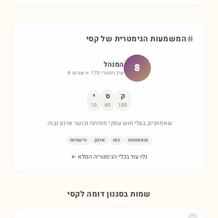
המשמעות הגימטרית של
קסי
המנהל
8
ערך גימטרי:
170
← שורש:
8
ק
ס
י
10
60
100
שאפתנים, בעלי חוש עסקי מפותח וכושר ארגון גבוה.
שאפתנות
כוח
ארגון
הישגיות
גלו עוד בכלי הגימטריה המלא ←
שמות בסגנון דומה ל
קסי