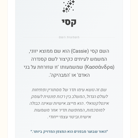
🌌
קסי
משמעות השם
השם קסי (Cassie) הוא שם ממוצא יווני,
המשמש לעיתים כקיצור לשם קסנדרה
(Κασσάνδρα) שמשמעותו 'זו שזורחת על בני
האדם' או 'המבהיקה'.
שם זה נושא עימו תדר של מסתורין ופתיחות
לעולם הגדול, המשלב בין רכות פונטית לעומק
אינטלקטואלי. הוא מייצג אישיות שאינה כבולה
למוסכמות, המחפשת תדיר אחר משמעות
אישית וביטוי עצמי ייחודי.
״
האור שבוער מבפנים הוא המצפן המדויק ביותר.
״