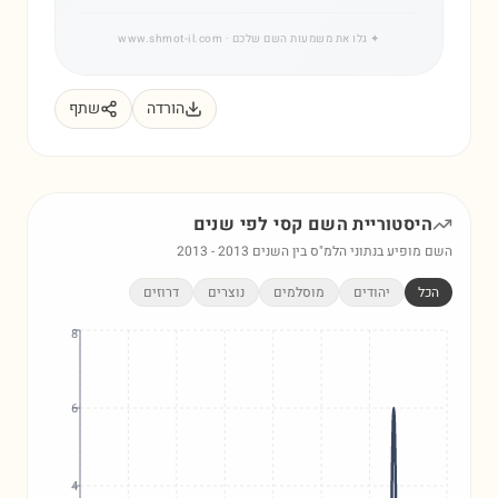
✦
גלו את משמעות השם שלכם
· www.shmot-il.com
הורדה
שתף
היסטוריית השם
קסי
לפי שנים
השם מופיע בנתוני הלמ"ס בין השנים
2013
-
2013
הכל
יהודים
מוסלמים
נוצרים
דרוזים
8
6
4