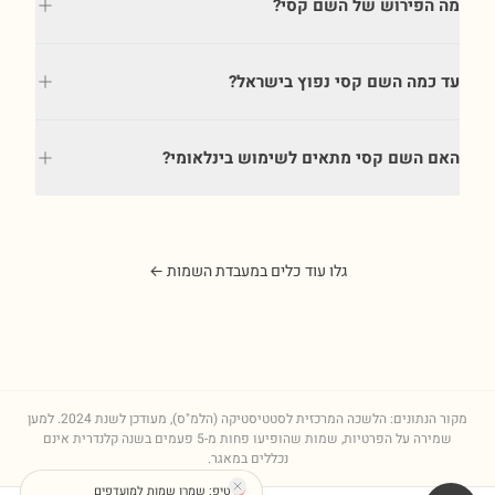
מה הפירוש של השם קסי?
עד כמה השם קסי נפוץ בישראל?
האם השם קסי מתאים לשימוש בינלאומי?
גלו עוד כלים במעבדת השמות ←
מקור הנתונים: הלשכה המרכזית לסטטיסטיקה (הלמ"ס), מעודכן לשנת
2024
. למען
שמירה על הפרטיות, שמות שהופיעו פחות מ-5 פעמים בשנה קלנדרית אינם
נכללים במאגר.
טיפ: שמרו שמות למועדפים